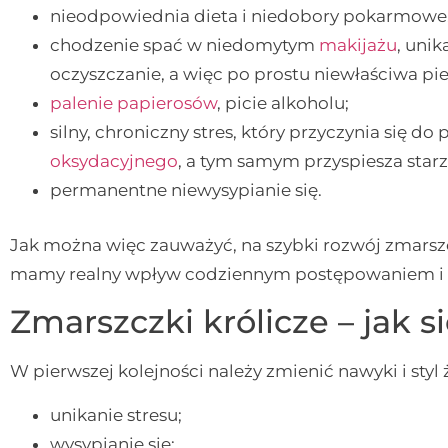
nieodpowiednia dieta i niedobory pokarmowe, 
chodzenie spać w niedomytym
makijażu
, unik
oczyszczanie, a więc po prostu niewłaściwa pi
palenie papierosów
, picie alkoholu;
silny, chroniczny stres, który przyczynia się d
oksydacyjnego
, a tym samym przyspiesza starze
permanentne niewysypianie się.
Jak można więc zauważyć, na szybki rozwój zmarsz
mamy realny wpływ codziennym postępowaniem i s
Zmarszczki królicze – jak s
W pierwszej kolejności należy zmienić nawyki i styl 
unikanie stresu;
wysypianie się;