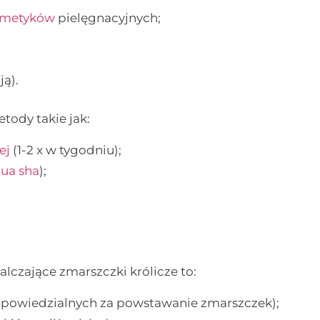
smetyków
pielęgnacyjnych;
ją).
dy takie jak:
ej
(1-2 x w tygodniu);
ua sha
);
lczające zmarszczki królicze to:
dpowiedzialnych za powstawanie zmarszczek);