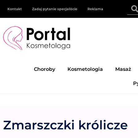
Kontakt
Zadaj pytanie specjaliście
Reklama
Choroby
Kosmetologia
Masaż
P
Zmarszczki królicze