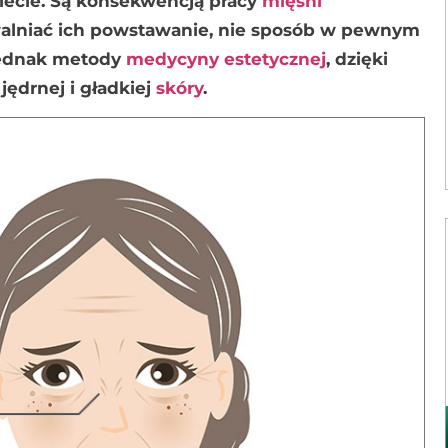
biecie. Są konsekwencją pracy
mięśni
walniać ich powstawanie, nie sposób w pewnym
 jednak metody
medycyny estetycznej
, dzięki
ędrnej i gładkiej
skóry
.