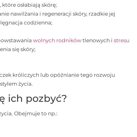
które osłabiają skórę;
anie nawilżania i regeneracji skóry, rzadkie jej
elęgnacja codzienna;
o powstawania
wolnych rodników
tlenowych i
stresu
nia się skóry;
czek króliczych lub opóźnianie tego rozwoju
tylem życia.
ię ich pozbyć?
życia. Obejmuje to np.: