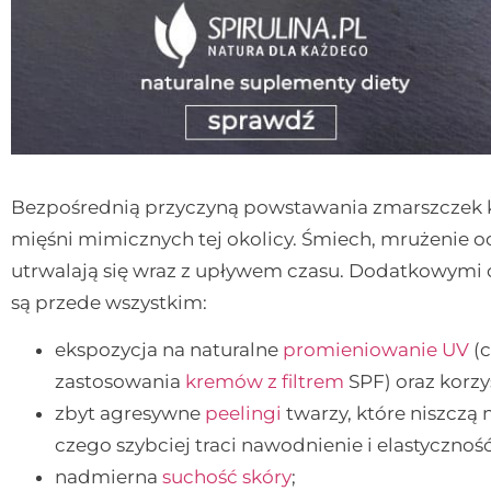
Bezpośrednią przyczyną powstawania zmarszczek kr
mięśni mimicznych tej okolicy. Śmiech, mrużenie ocz
utrwalają się wraz z upływem czasu. Dodatkowymi 
są przede wszystkim:
ekspozycja na naturalne
promieniowanie UV
(c
zastosowania
kremów z filtrem
SPF) oraz korzy
zbyt agresywne
peelingi
twarzy, które niszczą 
czego szybciej traci nawodnienie i elastyczność
nadmierna
suchość skóry
;