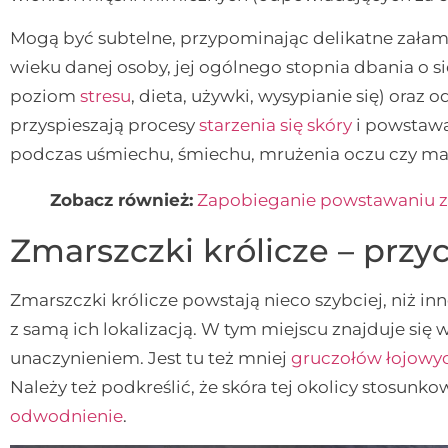
Mogą być subtelne, przypominając delikatne załaman
wieku danej osoby, jej ogólnego stopnia dbania o si
poziom
stresu
, dieta, używki, wysypianie się) oraz 
przyspieszają procesy
starzenia się skóry
i powstawa
podczas uśmiechu, śmiechu, mrużenia oczu czy ma
Zobacz również:
Zapobieganie powstawaniu 
Zmarszczki królicze – prz
Zmarszczki królicze powstają nieco szybciej, niż in
z samą ich lokalizacją. W tym miejscu znajduje się
unaczynieniem. Jest tu też mniej
gruczołów łojowy
Należy też podkreślić, że skóra tej okolicy stosunko
odwodnienie
.