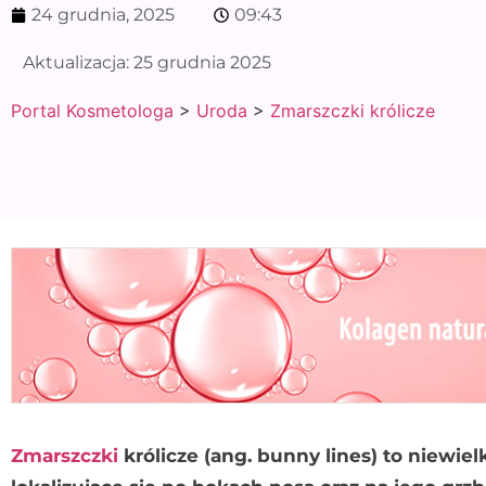
24 grudnia, 2025
09:43
Aktualizacja:
25 grudnia 2025
Portal Kosmetologa
>
Uroda
>
Zmarszczki królicze
Zmarszczki
królicze (ang. bunny lines) to niewiel