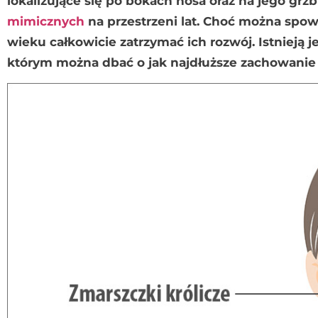
lokalizujące się po bokach nosa oraz na jego grz
mimicznych
na przestrzeni lat. Choć można spo
wieku całkowicie zatrzymać ich rozwój. Istnieją
którym można dbać o jak najdłuższe zachowanie j