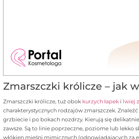
Zmarszczki królicze – jak 
Zmarszczki królicze, tuż obok
kurzych łapek
i
lwiej
charakterystycznych rodzajów zmarszczek. Znaleźć 
grzbiecie i po bokach nozdrzy. Kierują się delikat
zawsze. Są to linie poprzeczne, poziome lub lekko
włókien mięśni mimicznych (odpowiadających za eks