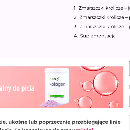
Zmarszczki królicze – 
Zmarszczki królicze 
Zmarszczki królicze – 
Suplementacja
kie, ukośne lub poprzecznie przebiegające linie