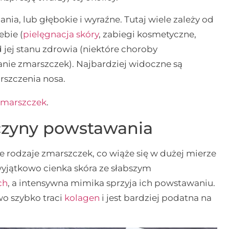
ia, lub głębokie i wyraźne. Tutaj wiele zależy od
ebie (
pielęgnacja skóry
, zabiegi kosmetyczne,
od jej stanu zdrowia (niektóre choroby
nie zmarszczek). Najbardziej widoczne są
rszczenia nosa.
zmarszczek
.
yczyny powstawania
ne rodzaje zmarszczek, co wiąże się w dużej mierze
 wyjątkowo cienka skóra ze słabszym
ch
, a intensywna mimika sprzyja ich powstawaniu.
wo szybko traci
kolagen
i jest bardziej podatna na