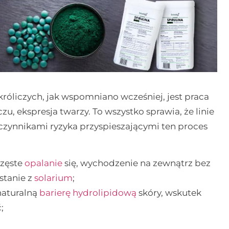
óliczych, jak wspomniano wcześniej, jest praca
u, ekspresja twarzy. To wszystko sprawia, że linie
czynnikami ryzyka przyspieszającymi ten proces
zęste
opalanie
się, wychodzenie na zewnątrz bez
stanie z
solarium
;
naturalną
barierę hydrolipidową
skóry, wskutek
;