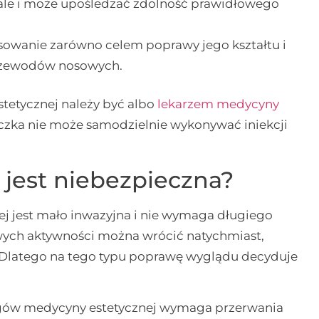
a, ale i może upośledzać zdolność prawidłowego
osowanie zarówno celem poprawy jego kształtu i
przewodów nosowych.
tetycznej należy być albo
lekarzem medycyny
czka nie może samodzielnie wykonywać iniekcji
 jest niebezpieczna?
j jest mało inwazyjna i nie wymaga długiego
wych aktywności można wrócić natychmiast,
. Dlatego na tego typu poprawę wyglądu decyduje
egów medycyny estetycznej wymaga przerwania