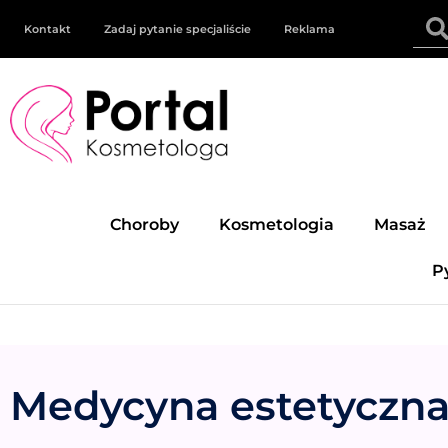
Kontakt
Zadaj pytanie specjaliście
Reklama
Choroby
Kosmetologia
Masaż
P
Medycyna estetyczn