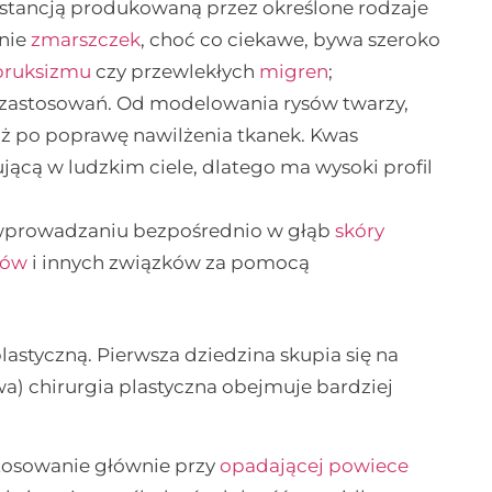
ubstancją produkowaną przez określone rodzaje
enie
zmarszczek
, choć co ciekawe, bywa szeroko
bruksizmu
czy przewlekłych
migren
;
 zastosowań. Od modelowania rysów twarzy,
aż po poprawę nawilżenia tkanek. Kwas
jącą w ludzkim ciele, dlatego ma wysoki profil
wprowadzaniu bezpośrednio w głąb
skóry
tów
i innych związków za pomocą
lastyczną. Pierwsza dziedzina skupia się na
a) chirurgia plastyczna obejmuje bardziej
tosowanie głównie przy
opadającej powiece