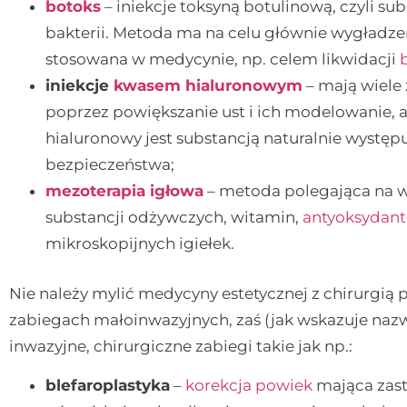
botoks
– iniekcje toksyną botulinową, czyli s
bakterii. Metoda ma na celu głównie wygładz
stosowana w medycynie, np. celem likwidacji
iniekcje
kwasem hialuronowym
– mają wiele
poprzez powiększanie ust i ich modelowanie, 
hialuronowy jest substancją naturalnie występu
bezpieczeństwa;
mezoterapia igłowa
– metoda polegająca na 
substancji odżywczych, witamin,
antyoksydan
mikroskopijnych igiełek.
Nie należy mylić medycyny estetycznej z chirurgią p
zabiegach małoinwazyjnych, zaś (jak wskazuje nazw
inwazyjne, chirurgiczne zabiegi takie jak np.:
blefaroplastyka
–
korekcja powiek
mająca zas