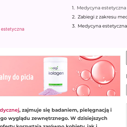
Medycyna estetyczna 
Zabiegi z zakresu me
Medycyna estetyczna 
estetyczna
edycznej
, zajmuje się badaniem, pielęgnacją i
go wyglądu zewnętrznego. W dzisiejszych
oferty korzystają zarówno kobiety, jak i