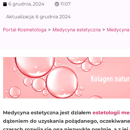
6 grudnia, 2024
11:07
Aktualizacja:
6 grudnia 2024
Portal Kosmetologa
>
Medycyna estetyczna
>
Medycyna 
Medycyna estetyczna jest działem
estetologii m
dążeniem do uzyskania pożądanego, oczekiwane
czasach rozwija się ona niezwykle prężnie, a z jej 