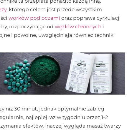
echnika ta przeplata ponadto każdą inną.
rzy
, którego celem jest przede wszystkim
ości
worków pod oczami
oraz poprawa cyrkulacji
chy, rozpoczynając od
węzłów chłonnych
i
ojne i powolne, uwzględniają również techniki
zy niż 30 minut, jednak optymalnie zabieg
ularnie, najlepiej raz w tygodniu przez 1-2
trzymania efektów. Inaczej wygląda masaż twarzy