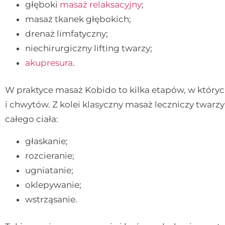
głęboki
masaż relaksacyjny
;
masaż tkanek głębokich;
drenaż limfatyczny;
niechirurgiczny lifting twarzy;
akupresura
.
W praktyce masaż Kobido to kilka etapów, w któryc
i chwytów. Z kolei klasyczny masaż leczniczy twarzy
całego ciała:
głaskanie;
rozcieranie;
ugniatanie;
oklepywanie;
wstrząsanie.