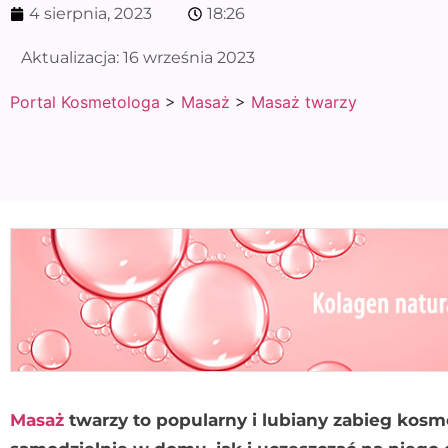
4 sierpnia, 2023
18:26
Aktualizacja:
16 września 2023
Portal Kosmetologa
>
Masaż
>
Masaż twarzy
Masaż
twarzy to popularny i lubiany zabieg kos