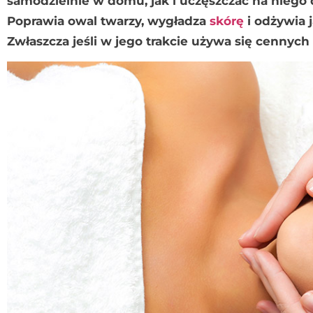
samodzielnie w domu, jak i uczęszczać na niego
Poprawia owal twarzy, wygładza
skórę
i odżywia j
Zwłaszcza jeśli w jego trakcie używa się cennych