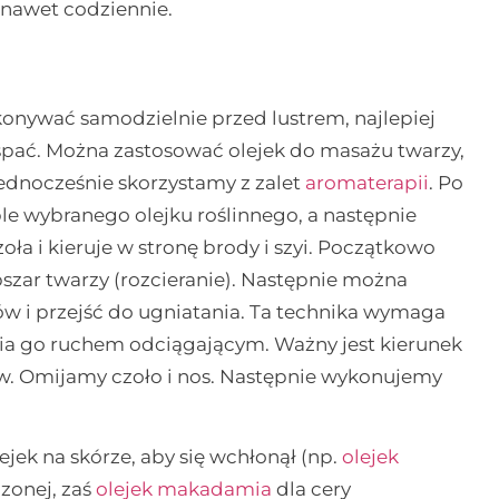
awet codziennie.
ywać samodzielnie przed lustrem, najlepiej
pać. Można zastosować olejek do masażu twarzy,
jednocześnie skorzystamy z zalet
aromaterapii
. Po
le wybranego olejku roślinnego, a następnie
ła i kieruje w stronę brody i szyi. Początkowo
zar twarzy (rozcieranie). Następnie można
w i przejść do ugniatania. Ta technika wymaga
rania go ruchem odciągającym. Ważny jest kierunek
ów. Omijamy czoło i nos. Następnie wykonujemy
k na skórze, aby się wchłonął (np.
olejek
czonej, zaś
olejek makadamia
dla cery