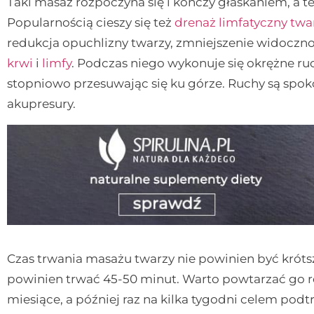
Taki masaż rozpoczyna się i kończy głaskaniem, a t
Popularnością cieszy się też
drenaż limfatyczny twa
redukcja opuchlizny twarzy, zmniejszenie widoczn
krwi
i
limfy
. Podczas niego wykonuje się okrężne ru
stopniowo przesuwając się ku górze. Ruchy są spok
akupresury.
Czas trwania masażu twarzy nie powinien być króts
powinien trwać 45-50 minut. Warto powtarzać go reg
miesiące, a później raz na kilka tygodni celem pod