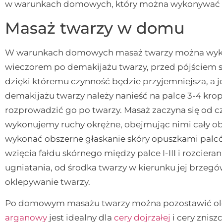
w warunkach domowych, który można wykonywać n
Masaż twarzy w domu
W warunkach domowych masaż twarzy można wykon
wieczorem po demakijażu twarzy, przed pójściem s
dzięki któremu czynność będzie przyjemniejsza, a 
demakijażu twarzy należy nanieść na palce 3-4 krop
rozprowadzić go po twarzy. Masaż zaczyna się od czo
wykonujemy ruchy okrężne, obejmując nimi cały obs
wykonać obszerne głaskanie skóry opuszkami palcó
wzięcia fałdu skórnego między palce I-III i rozcie
ugniatania, od środka twarzy w kierunku jej brzeg
oklepywanie twarzy.
Po domowym masażu twarzy można pozostawić oleje
arganowy
jest idealny dla
cery dojrzałej
i cery znisz