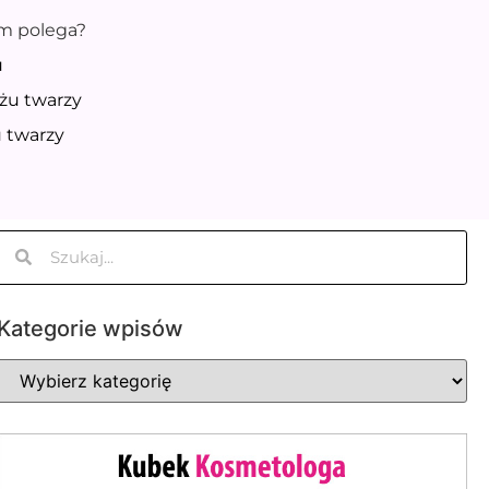
ym polega?
u
żu twarzy
 twarzy
Kategorie wpisów