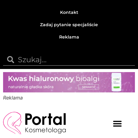
Kontakt
Zadaj pytanie specjaliście
Reklama
Reklama
Medycyna estetyczna
Naturalne kosmetyki
Opinie i recenzje
Pytania do specjalisty