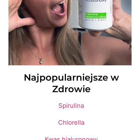
Najpopularniejsze w
Zdrowie
Spirulina
Chlorella
Kwas hialuronowy