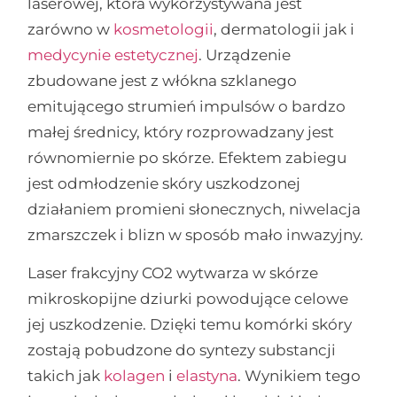
laserowej, która wykorzystywana jest
zarówno w
kosmetologii
, dermatologii jak i
medycynie estetycznej
. Urządzenie
zbudowane jest z włókna szklanego
emitującego strumień impulsów o bardzo
małej średnicy, który rozprowadzany jest
równomiernie po skórze. Efektem zabiegu
jest odmłodzenie skóry uszkodzonej
działaniem promieni słonecznych, niwelacja
zmarszczek i blizn w sposób mało inwazyjny.
Laser frakcyjny CO2 wytwarza w skórze
mikroskopijne dziurki powodujące celowe
jej uszkodzenie. Dzięki temu komórki skóry
zostają pobudzone do syntezy substancji
takich jak
kolagen
i
elastyna
. Wynikiem tego