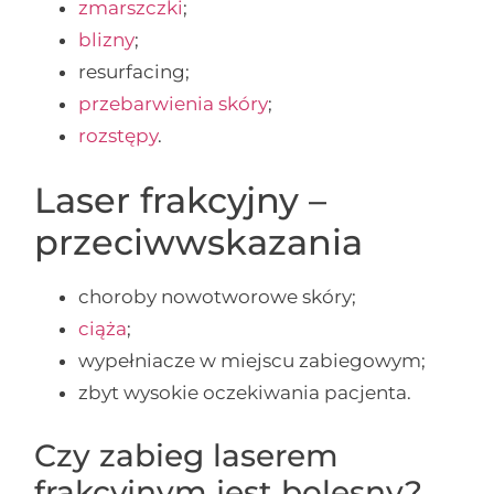
zmarszczki
;
blizny
;
resurfacing;
przebarwienia skóry
;
rozstępy
.
Laser frakcyjny –
przeciwwskazania
choroby nowotworowe skóry;
ciąża
;
wypełniacze w miejscu zabiegowym;
zbyt wysokie oczekiwania pacjenta.
Czy zabieg laserem
frakcyjnym jest bolesny?