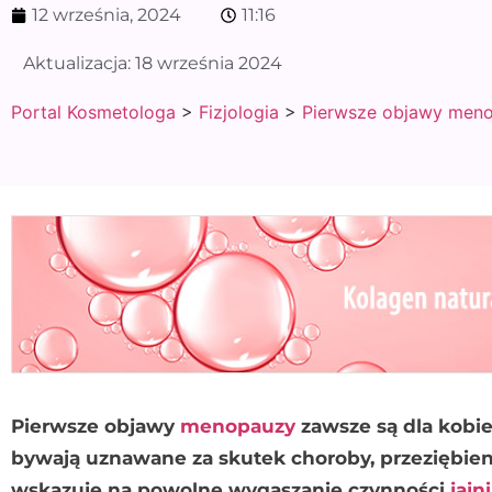
12 września, 2024
11:16
Aktualizacja:
18 września 2024
Portal Kosmetologa
>
Fizjologia
>
Pierwsze objawy men
Pierwsze objawy
menopauzy
zawsze są dla kobi
bywają uznawane za skutek choroby, przeziębieni
wskazuje na powolne wygaszanie czynności
jajn