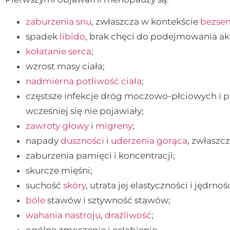
zaburzenia snu
, zwłaszcza w kontekście
bezsen
spadek
libido
, brak chęci do podejmowania ak
kołatanie serca
;
wzrost masy ciała;
nadmierna potliwość ciała
;
częstsze infekcje dróg moczowo-płciowych i 
wcześniej się nie pojawiały;
zawroty głowy
i
migreny
;
napady
duszności
i
uderzenia gorąca
, zwłaszc
zaburzenia pamięci i koncentracji;
skurcze mięśni;
suchość
skóry
, utrata jej elastyczności i jędrno
bóle
stawów i sztywność stawów;
wahania nastroju
,
drażliwość
;