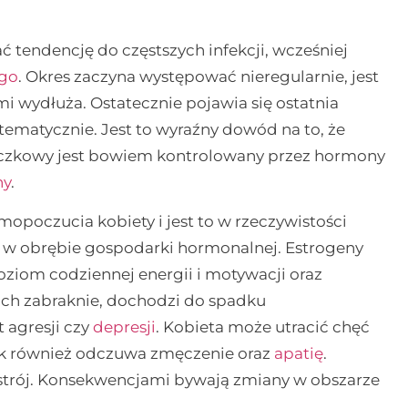
endencję do częstszych infekcji, wcześniej
ego
. Okres zaczyna występować nieregularnie, jest
mi wydłuża. Ostatecznie pojawia się ostatnia
stematycznie. Jest to wyraźny dowód na to, że
iączkowy jest bowiem kontrolowany przez hormony
ny
.
poczucia kobiety i jest to w rzeczywistości
a w obrębie gospodarki hormonalnej. Estrogeny
ziom codziennej energii i motywacji oraz
li ich zabraknie, dochodzi do spadku
 agresji czy
depresji
. Kobieta może utracić chęć
jak również odczuwa zmęczenie oraz
apatię
.
astrój. Konsekwencjami bywają zmiany w obszarze