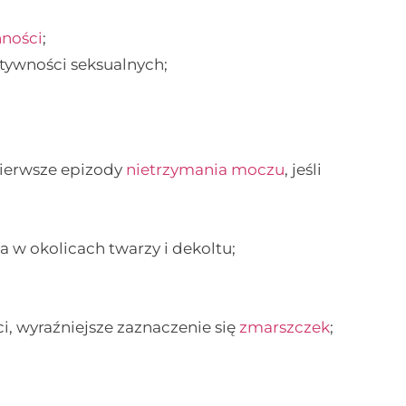
ności
;
tywności seksualnych;
pierwsze epizody
nietrzymania moczu
, jeśli
za w okolicach twarzy i dekoltu;
ści, wyraźniejsze zaznaczenie się
zmarszczek
;