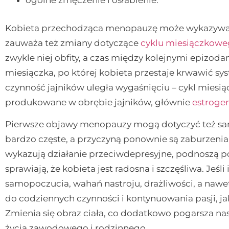
ogólne zmęczenie i osłabienie.
Kobieta przechodząca menopauzę może wykazywać t
zauważa też zmiany dotyczące
cyklu miesiączkow
zwykle niej obfity, a czas między kolejnymi epizoda
miesiączka, po której kobieta przestaje krwawić sy
czynność jajników uległa wygaśnięciu – cykl mies
produkowane w obrębie jajników, głównie
estroge
Pierwsze objawy menopauzy mogą dotyczyć też samo
bardzo częste, a przyczyną ponownie są zaburzeni
wykazują działanie przeciwdepresyjne, podnoszą po
sprawiają, że kobieta jest radosna i szczęśliwa. Jeś
samopoczucia, wahań nastroju, drażliwości, a nawet
do codziennych czynności i kontynuowania pasji, 
Zmienia się obraz ciała, co dodatkowo pogarsza n
życia zawodowego i rodzinnego.