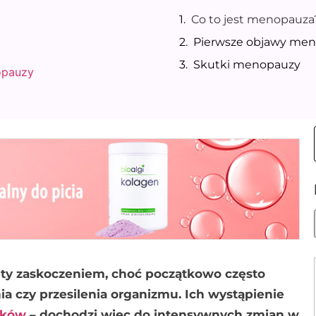
Co to jest menopauza
Pierwsze objawy me
Skutki menopauzy
opauzy
ety zaskoczeniem, choć początkowo często
a czy przesilenia organizmu. Ich wystąpienie
ików
– dochodzi więc do intensywnych zmian w