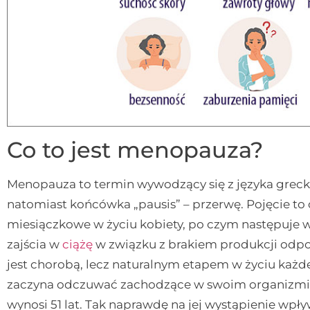
Co to jest menopauza?
Menopauza to termin wywodzący się z języka greck
natomiast końcówka „pausis” – przerwę. Pojęcie to
miesiączkowe w życiu kobiety, po czym następuje 
zajścia w
ciążę
w związku z brakiem produkcji od
jest chorobą, lecz naturalnym etapem w życiu każdej
zaczyna odczuwać zachodzące w swoim organizmie
wynosi 51 lat. Tak naprawdę na jej wystąpienie wpł