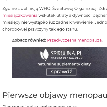
Zgonie z definicją WHO, Światowej Organizacji Zd
miesiączkowania
wskutek utraty aktywności pęcher
miesięcy nie wystąpiło już żadne krwawienie. Jedno
chorobowej przyczyny takiego stanu.
Zobacz również:
Przedwczesna menopauza
.
Pierwsze objawy menopau
Pierwszymi objawami menopauzy są: