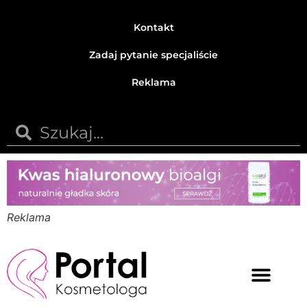
Kontakt
Zadaj pytanie specjaliście
Reklama
Reklama
Medycyna estetyczna
Naturalne kosmetyki
Opinie i recenzje
Pytania do specjalisty