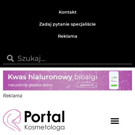
Kontakt
Zadaj pytanie specjaliście
Reklama
Reklama
Medycyna estetyczna
Naturalne kosmetyki
Opinie i recenzje
Pytania do specjalisty