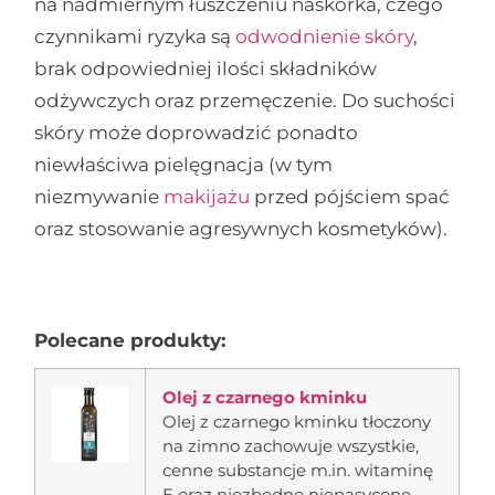
na nadmiernym łuszczeniu naskórka, czego
czynnikami ryzyka są
odwodnienie skóry
,
brak odpowiedniej ilości składników
odżywczych oraz przemęczenie. Do suchości
skóry może doprowadzić ponadto
niewłaściwa pielęgnacja (w tym
niezmywanie
makijażu
przed pójściem spać
oraz stosowanie agresywnych kosmetyków).
Polecane produkty:
Olej z czarnego kminku
Olej z czarnego kminku tłoczony
na zimno zachowuje wszystkie,
cenne substancje m.in. witaminę
E oraz niezbędne nienasycone