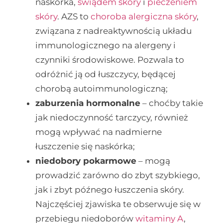
naskórka,
świądem skóry
i
pieczeniem
skóry
. AZS to
choroba alergiczna skóry
,
związana z nadreaktywnością układu
immunologicznego na alergeny i
czynniki środowiskowe. Pozwala to
odróżnić ją od łuszczycy, będącej
chorobą autoimmunologiczną;
zaburzenia hormonalne
– choćby takie
jak niedoczynność tarczycy, również
mogą wpływać na nadmierne
łuszczenie się naskórka;
niedobory pokarmowe
– mogą
prowadzić zarówno do zbyt szybkiego,
jak i zbyt późnego łuszczenia skóry.
Najczęściej zjawiska te obserwuje się w
przebiegu niedoborów
witaminy A
,