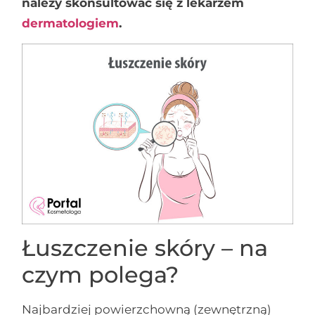
należy skonsultować się z lekarzem
dermatologiem
.
Łuszczenie skóry – na
czym polega?
Najbardziej powierzchowną (zewnętrzną)