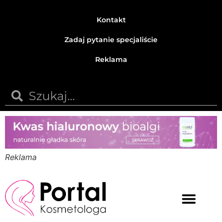
Kontakt
Zadaj pytanie specjaliście
Reklama
Reklama
Medycyna estetyczna
Naturalne kosmetyki
Opinie i recenzje
Pytania do specjalisty