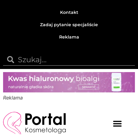
Kontakt
Zadaj pytanie specjaliście
Reklama
Reklama
Medycyna estetyczna
Naturalne kosmetyki
Opinie i recenzje
Pytania do specjalisty