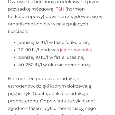
Dwa ważne hormony produkowane przez
przysadkę mózgową.
FSH
(hormon
folikulotropowy) powinien znajdować się w
organizmie kobiety w następujących
ilościach:
poniżej 12 IU/l w fazie folikularnej;
20-90 IU/l podczas
jajeczkowania
;
poniżej 10 IU/l w fazie lutealnej;
40-250 IU/l w okresie menopauzy.
Hormon ten pobudza produkcję
estrogenów, dzięki którym dojrzewają
pęcherzyki Graafa, a także produkcję
progesteronu. Odpowiada za cykliczne i
zgodne z fazami cyklu menstruacyjnego