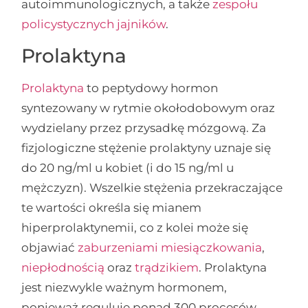
autoimmunologicznych, a także
zespołu
policystycznych jajników
.
Prolaktyna
Prolaktyna
to peptydowy hormon
syntezowany w rytmie okołodobowym oraz
wydzielany przez przysadkę mózgową. Za
fizjologiczne stężenie prolaktyny uznaje się
do 20 ng/ml u kobiet (i do 15 ng/ml u
mężczyzn). Wszelkie stężenia przekraczające
te wartości określa się mianem
hiperprolaktynemii, co z kolei może się
objawiać
zaburzeniami miesiączkowania
,
niepłodnością
oraz
trądzikiem
. Prolaktyna
jest niezwykle ważnym hormonem,
ponieważ reguluje ponad 300 procesów