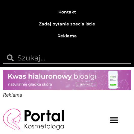
Kontakt
Zadaj pytanie specjaliście
Reklama
Reklama
Medycyna estetyczna
Naturalne kosmetyki
Opinie i recenzje
Pytania do specjalisty