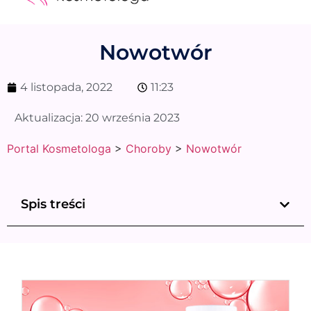
Medycyna estetyczna
Naturalne kosmetyki
Opinie i recenzje
Pytania do specjalisty
Nowotwór
4 listopada, 2022
11:23
Aktualizacja:
20 września 2023
Portal Kosmetologa
>
Choroby
>
Nowotwór
Spis treści