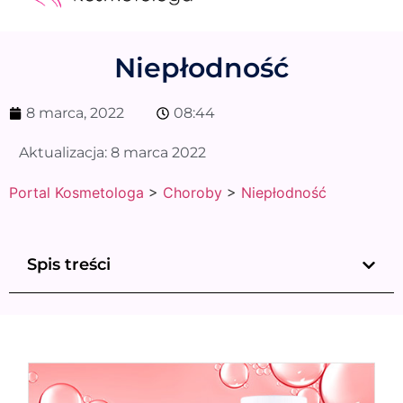
Medycyna estetyczna
Naturalne kosmetyki
Opinie i recenzje
Pytania do specjalisty
Niepłodność
8 marca, 2022
08:44
Aktualizacja:
8 marca 2022
Portal Kosmetologa
>
Choroby
>
Niepłodność
Spis treści