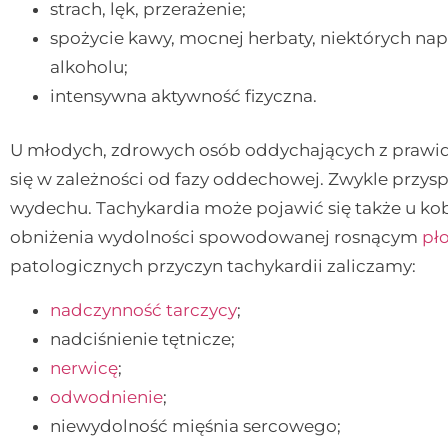
strach, lęk, przerażenie;
spożycie kawy, mocnej herbaty, niektórych nap
alkoholu;
intensywna aktywność fizyczna.
U młodych, zdrowych osób oddychających z prawidł
się w zależności od fazy oddechowej. Zwykle przys
wydechu. Tachykardia może pojawić się także u ko
obniżenia wydolności spowodowanej rosnącym
pł
patologicznych przyczyn tachykardii zaliczamy:
nadczynność tarczycy
;
nadciśnienie tętnicze;
nerwicę
;
odwodnienie
;
niewydolność mięśnia sercowego;