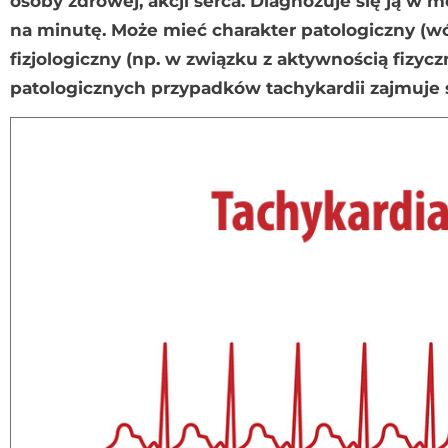
osoby zdrowej, akcji serca. Diagnozuje się ją w
na minutę. Może mieć charakter patologiczny (w
fizjologiczny (np. w związku z aktywnością fizyc
patologicznych przypadków tachykardii zajmuje si