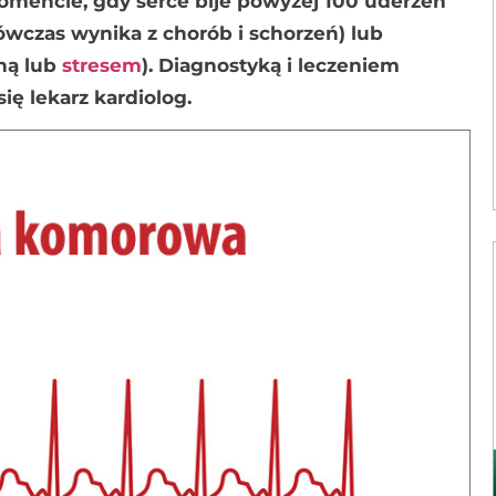
 momencie, gdy serce bije powyżej 100 uderzeń
ówczas wynika z chorób i schorzeń) lub
zną lub
stresem
). Diagnostyką i leczeniem
ę lekarz kardiolog.