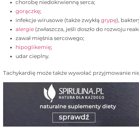
chorobę niedokrwienną serca;
gorączkę
;
infekcje wirusowe (także zwykłą
grypę
), bakte
alergie
(zwłaszcza, jeśli doszło do rozwoju reak
zawał mięśnia sercowego;
hipoglikemię
;
udar cieplny.
Tachykardię może także wywołać przyjmowanie nie