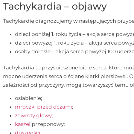
Tachykardia – objawy
Tachykardię diagnozujemy w następujących przyp
dzieci poniżej 1. roku życia – akcja serca powy
dzieci powyżej 1. roku życia – akcja serca powy
osoby dorosłe – akcja serca powyżej 100 uderz
Tachykardia to przyspieszone bicie serca, które m
mocne uderzenia serca o ścianę klatki piersiowej. O
zależności od przyczyny, mogą towarzyszyć temu ob
osłabienie;
mroczki przed oczami
;
zawroty głowy
;
kaszel
przeponowy;
duszności
;