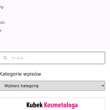
ny
dii
e
Kategorie wpisów