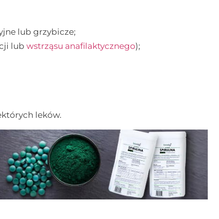
ryjne lub grzybicze;
cji lub
wstrząsu anafilaktycznego
);
których leków.