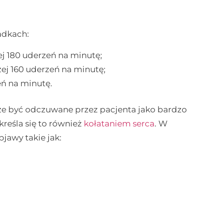
adkach:
żej 180 uderzeń na minutę;
żej 160 uderzeń na minutę;
eń na minutę.
oże być odczuwane przez pacjenta jako bardzo
kreśla się to również
kołataniem serca
. W
jawy takie jak: