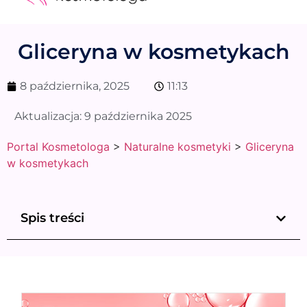
Medycyna estetyczna
Naturalne kosmetyki
Opinie i recenzje
Pytania do specjalisty
Gliceryna w kosmetykach
8 października, 2025
11:13
Aktualizacja:
9 października 2025
Portal Kosmetologa
>
Naturalne kosmetyki
>
Gliceryna
w kosmetykach
Spis treści