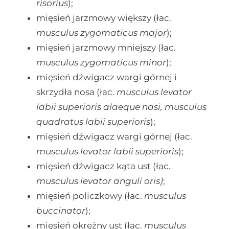
risorius
);
mięsień jarzmowy większy (łac.
musculus zygomaticus major
);
mięsień jarzmowy mniejszy (łac.
musculus zygomaticus minor
);
mięsień dźwigacz wargi górnej i
skrzydła nosa (łac.
musculus levator
labii superioris alaeque nasi, musculus
quadratus labii superioris
);
mięsień dźwigacz wargi górnej (łac.
musculus levator labii superioris
);
mięsień dźwigacz kąta ust (łac.
musculus levator anguli oris)
;
mięsień policzkowy (łac.
musculus
buccinator
);
mięsień okrężny ust (łac.
musculus