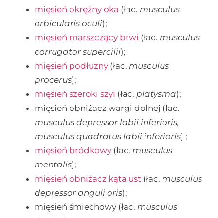
mięsień okrężny oka
(łac.
musculus
orbicularis oculi
);
mięsień marszczący brwi
(łac.
musculus
corrugator supercilii
);
mięsień podłużny
(łac.
musculus
procerus
);
mięsień szeroki szyi
(łac.
platysma
);
mięsień obniżacz wargi dolnej (łac.
musculus depressor labii inferioris,
musculus quadratus labii inferioris
) ;
mięsień bródkowy
(łac.
musculus
mentalis
);
mięsień obniżacz kąta ust
(łac.
musculus
depressor anguli oris
);
mięsień śmiechowy (łac.
musculus