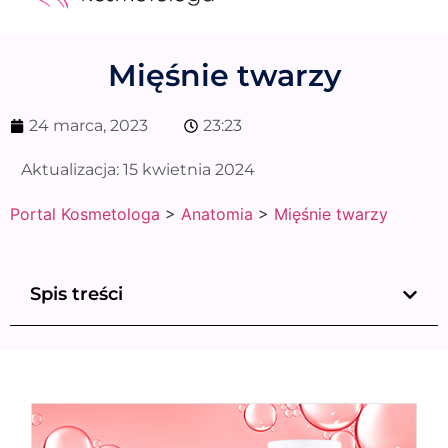
Medycyna estetyczna
Naturalne kosmetyki
Opinie i recenzje
Pytania do specjalisty
Mięśnie twarzy
24 marca, 2023
23:23
Aktualizacja:
15 kwietnia 2024
Portal Kosmetologa
>
Anatomia
>
Mięśnie twarzy
Spis treści