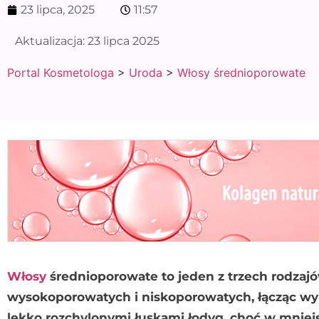
23 lipca, 2025
11:57
Aktualizacja:
23 lipca 2025
Portal Kosmetologa
>
Uroda
>
Włosy średnioporowate
Włosy
średnioporowate to jeden z trzech rodzaj
wysokoporowatych i niskoporowatych, łącząc wybr
lekko rozchylonymi łuskami łodyg, choć w mniej