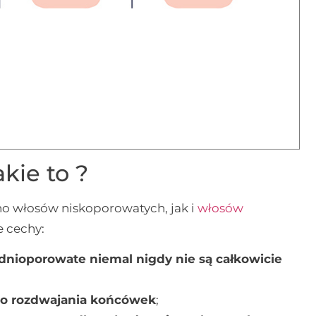
kie to ?
o włosów niskoporowatych, jak i
włosów
e cechy:
rednioporowate niemal nigdy nie są całkowicie
 do rozdwajania końcówek
;