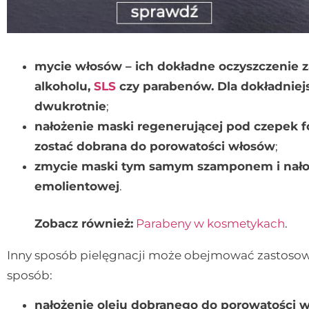
mycie włosów – ich dokładne oczyszczenie
alkoholu,
SLS
czy parabenów. Dla dokładniej
dwukrotnie
;
nałożenie maski regenerującej pod czepek 
zostać dobrana do porowatości włosów
;
zmycie maski tym samym szamponem i nałoż
emolientowej
.
Zobacz również:
Parabeny w kosmetykach
.
Inny sposób pielęgnacji może obejmować zastosowa
sposób:
nałożenie oleju dobranego do porowatości w