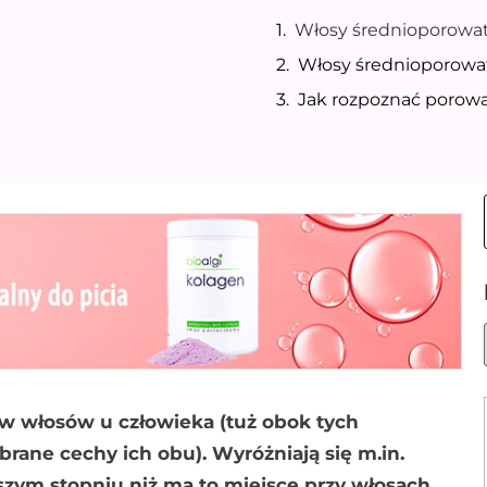
Włosy średnioporowate
Włosy średnioporowat
Jak rozpoznać porow
ów włosów u człowieka (tuż obok tych
ane cechy ich obu). Wyróżniają się m.in.
szym stopniu niż ma to miejsce przy włosach