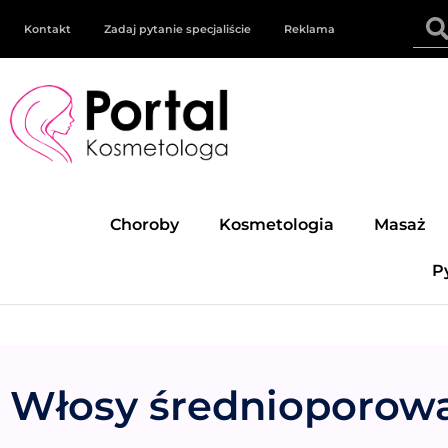
Kontakt
Zadaj pytanie specjaliście
Reklama
Choroby
Kosmetologia
Masaż
P
Włosy średnioporow