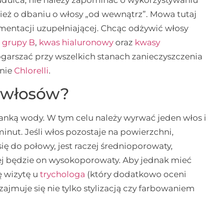
ież o dbaniu o włosy „od wewnątrz”. Mowa tutaj
ementacji uzupełniającej. Chcąc odżywić włosy
 grupy B
,
kwas hialuronowy
oraz
kwasy
garszać przy wszelkich stanach zanieczyszczenia
anie
Chlorelli
.
 włosów?
klanką wody. W tym celu należy wyrwać jeden włos i
minut. Jeśli włos pozostaje na powierzchni,
ię do połowy, jest raczej średnioporowaty,
ej będzie on wysokoporowaty. Aby jednak mieć
ę wizytę u
trychologa
(który dodatkowo oceni
zajmuje się nie tylko stylizacją czy farbowaniem