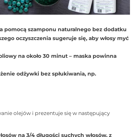
 za pomocą szamponu naturalnego bez dodatku
szego oczyszczenia sugeruje się, aby włosy myć
foliowy na około 30 minut – maska powinna
enie odżywki bez spłukiwania, np.
nie olejów i prezentuje się w następujący
łosów na 3/4 długości suchych włosów, z