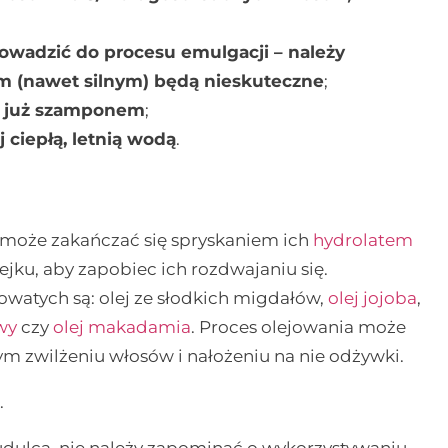
owadzić do procesu emulgacji – należy
em (nawet silnym) będą nieskuteczne
;
k już szamponem
;
 ciepłą, letnią wodą
.
może zakańczać się spryskaniem ich
hydrolatem
ku, aby zapobiec ich rozdwajaniu się.
atych są: olej ze słodkich migdałów,
olej jojoba
,
wy
czy
olej makadamia
. Proces olejowania może
ym zwilżeniu włosów i nałożeniu na nie odżywki.
.
udulca, nie należy zapominać o wykorzystywaniu