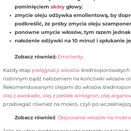
pominięciem
skóry
głowy
;
zmycie oleju odżywka emolientową, by dopr
podkreślić, że próby zmycia oleju szampon
ponowne umycie włosów, tym razem jedna
nałożenie odżywki na 10 minut i spłukanie jej
Zobacz również:
Emolienty
.
Każdy etap
pielęgnacji włosów
średnioporowatych 
roślinnym bądź nałożeniem na końcówki włosów olej
Rekomendowanymi olejami do włosów średnioporow
olej z awokado
,
olej z pestek winogron
,
olej argano
przebiegać również na mokro, czyli po wcześniejsz
Zobacz również
:
Olejowanie włosów na mokro
Jako że włosy średnioporowate potrzebują także b