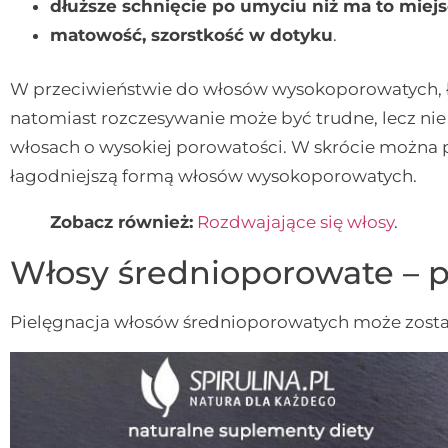
dłuższe schnięcie po umyciu niż ma to mie
matowość, szorstkość w dotyku
.
W przeciwieństwie do włosów wysokoporowatych, łu
natomiast rozczesywanie może być trudne, lecz nie
włosach o wysokiej porowatości. W skrócie można 
łagodniejszą formą włosów wysokoporowatych.
Zobacz również:
Rozdwajające się włosy
.
Włosy średnioporowate – p
Pielęgnacja włosów średnioporowatych może zosta