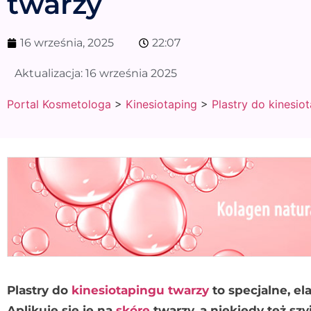
twarzy
16 września, 2025
22:07
Aktualizacja:
16 września 2025
Portal Kosmetologa
>
Kinesiotaping
>
Plastry do kinesio
Plastry do
kinesiotapingu twarzy
to specjalne, el
Aplikuje się je na
skórę
twarzy, a niekiedy też sz