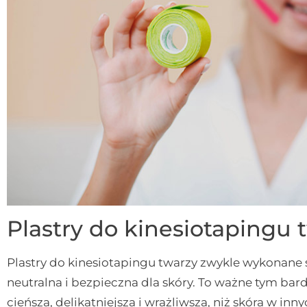
Plastry do kinesiotapingu 
Plastry do kinesiotapingu twarzy zwykle wykonane s
neutralna i bezpieczna dla skóry. To ważne tym bar
cieńsza, delikatniejsza i wrażliwsza, niż skóra w inn