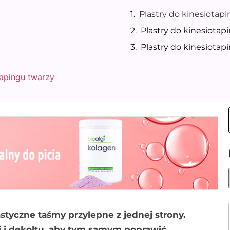
Plastry do kinesiotap
Plastry do kinesiotap
Plastry do kinesiotap
tapingu twarzy
astyczne taśmy przylepne z jednej strony.
yi i dekoltu, aby tym samym poprawić