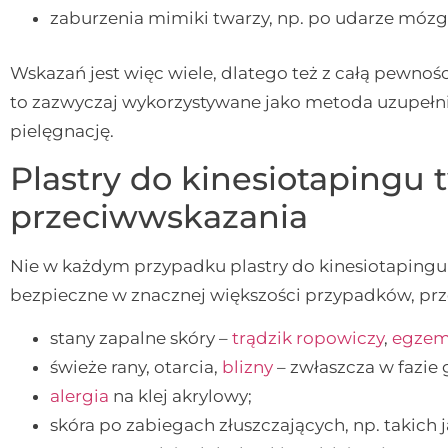
zaburzenia mimiki twarzy, np. po udarze mózg
Wskazań jest więc wiele, dlatego też z całą pewnośc
to zazwyczaj wykorzystywane jako metoda uzupeł
pielęgnację.
Plastry do kinesiotapingu 
przeciwwskazania
Nie w każdym przypadku plastry do kinesiotapingu
bezpieczne w znacznej większości przypadków, pr
stany zapalne skóry –
trądzik ropowiczy
,
egze
świeże rany, otarcia,
blizny
– zwłaszcza w fazie 
alergia
na klej akrylowy;
skóra po zabiegach złuszczających, np. takich 