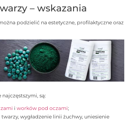
twarzy – wskazania
ożna podzielić na estetyczne, profilaktyczne oraz
 najczęstszymi, są:
czami
i
worków pod oczami
;
twarzy, wygładzenie linii żuchwy, uniesienie