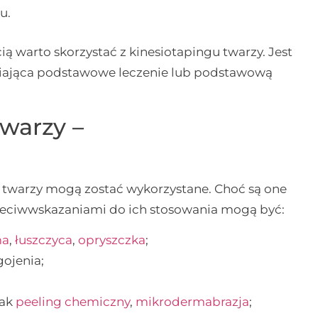
u.
ią warto skorzystać z kinesiotapingu twarzy. Jest
niająca podstawowe leczenie lub podstawową
twarzy –
 twarzy mogą zostać wykorzystane. Choć są one
zeciwwskazaniami do ich stosowania mogą być:
ma
,
łuszczyca
,
opryszczka
;
gojenia;
jak
peeling chemiczny
,
mikrodermabrazja
;