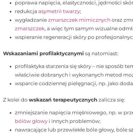
poprawa napięcia, elastyczności, jędrności skór
redukcja
asymetrii twarzy
;
wygładzanie
zmarszczek mimicznych
oraz zmn
zmarszczek
, a więc tym samym wizualne odmł
wspieranie regeneracji skóry po profesjonaln
Wskazaniami profilaktycznymi
są natomiast:
profilaktyka starzenia się skóry – nie sposób
właściwie dobranych i wykonanych metod moż
wsparcie codziennej pielęgnacji, np. jako dod
Z kolei do
wskazań terapeutycznych
zalicza się:
zmniejszanie napięcia mięśniowego, np. w prz
bólów głowy
i innych problemów;
nawracające lub przewlekłe bóle głowy, bóle