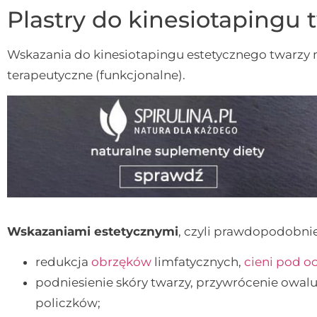
Plastry do kinesiotapingu 
Wskazania do kinesiotapingu estetycznego twarzy m
terapeutyczne (funkcjonalne).
Wskazaniami estetycznymi
, czyli prawdopodobnie
redukcja
obrzęków
limfatycznych,
cieni pod o
podniesienie skóry twarzy, przywrócenie owalu 
policzków;