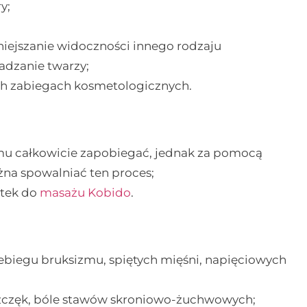
y;
iejszanie widoczności innego rodzaju
adzanie twarzy;
ych zabiegach kosmetologicznych.
 temu całkowicie zapobiegać, jednak za pomocą
na spowalniać ten proces;
atek do
masażu Kobido
.
ebiegu bruksizmu, spiętych mięśni, napięciowych
 szczęk, bóle stawów skroniowo-żuchwowych;