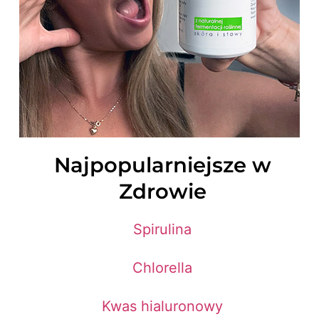
Najpopularniejsze w
Zdrowie
Spirulina
Chlorella
Kwas hialuronowy