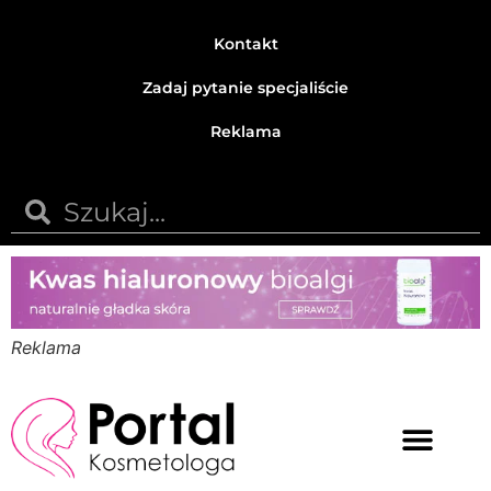
Kontakt
Zadaj pytanie specjaliście
Reklama
Reklama
Medycyna estetyczna
Naturalne kosmetyki
Opinie i recenzje
Pytania do specjalisty