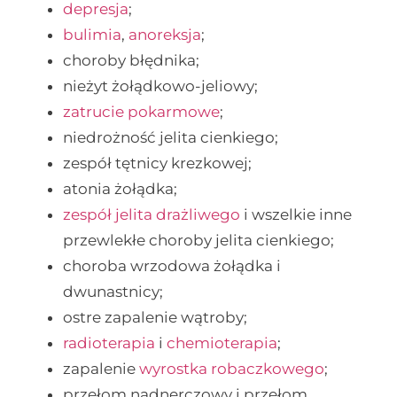
depresja
;
bulimia
,
anoreksja
;
choroby błędnika;
nieżyt żołądkowo-jeliowy;
zatrucie pokarmowe
;
niedrożność jelita cienkiego;
zespół tętnicy krezkowej;
atonia żołądka;
zespół jelita drażliwego
i wszelkie inne
przewlekłe choroby jelita cienkiego;
choroba wrzodowa żołądka i
dwunastnicy;
ostre zapalenie wątroby;
radioterapia
i
chemioterapia
;
zapalenie
wyrostka robaczkowego
;
przełom nadnerczowy i przełom