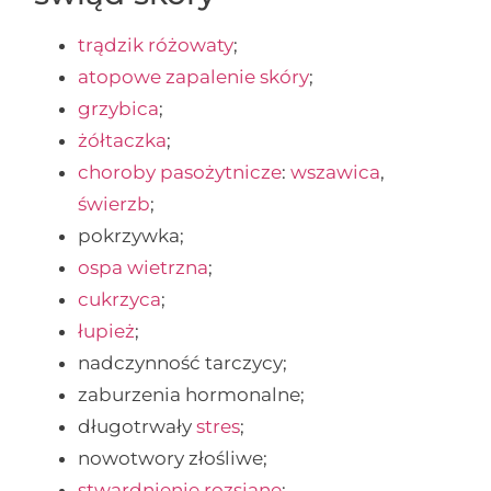
trądzik różowaty
;
atopowe zapalenie skóry
;
grzybica
;
żółtaczka
;
choroby pasożytnicze
:
wszawica
,
świerzb
;
pokrzywka;
ospa wietrzna
;
cukrzyca
;
łupież
;
nadczynność tarczycy;
zaburzenia hormonalne;
długotrwały
stres
;
nowotwory złośliwe;
stwardnienie rozsiane
;