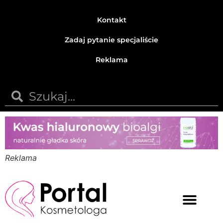
Kontakt
Zadaj pytanie specjaliście
Reklama
Reklama
Medycyna estetyczna
Naturalne kosmetyki
Opinie i recenzje
Pytania do specjalisty