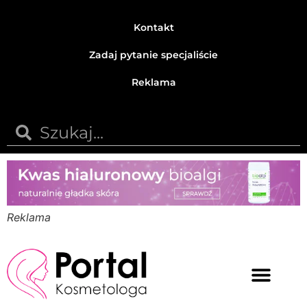
Kontakt
Zadaj pytanie specjaliście
Reklama
Reklama
Medycyna estetyczna
Naturalne kosmetyki
Opinie i recenzje
Pytania do specjalisty