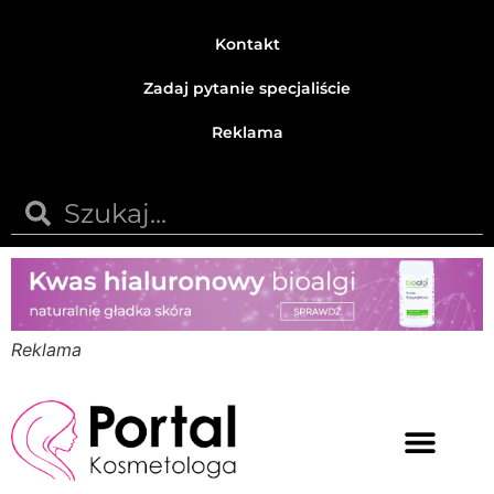
Kontakt
Zadaj pytanie specjaliście
Reklama
Reklama
Medycyna estetyczna
Naturalne kosmetyki
Opinie i recenzje
Pytania do specjalisty