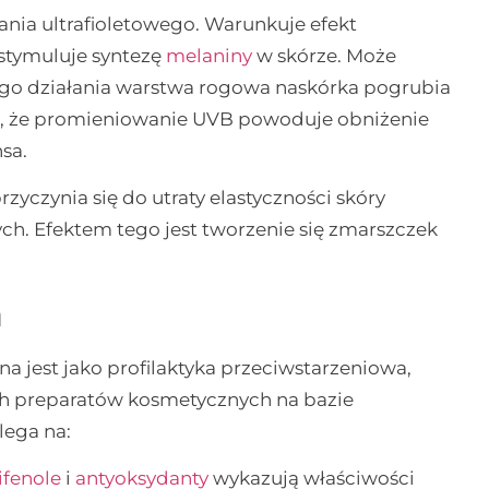
ia ultrafioletowego. Warunkuje efekt
e stymuluje syntezę
melaniny
w skórze. Może
ego działania warstwa rogowa naskórka pogrubia
lić, że promieniowanie UVB powoduje obniżenie
sa.
zyczynia się do utraty elastyczności skóry
h. Efektem tego jest tworzenie się zmarszczek
a
 jest jako profilaktyka przeciwstarzeniowa,
h preparatów kosmetycznych na bazie
lega na:
ifenole
i
antyoksydanty
wykazują właściwości