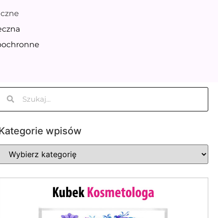
eczne
eczna
oochronne
Kategorie wpisów