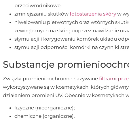
przeciwrodnikowe;
zmniejszaniu skutków
fotostarzenia skóry
w wy
niwelowaniu pierwotnych oraz wtórnych skut
zewnętrznych na skórę poprzez nawilżanie oraz
stymulacji i korygowaniu komórek układu od
stymulacji odporności komórki na czynniki s
Substancje promieniooch
Związki promienioochronne nazywane
filtrami pr
wykorzystywane są w kosmetykach, których główny
działaniem promieni UV. Obecnie w kosmetykach wyró
fizyczne (nieorganiczne);
chemiczne (organiczne).