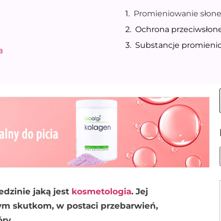
Promieniowanie słon
Ochrona przeciwsłon
Substancje promieni
a
dzinie jaką jest
kosmetologia
. Jej
m skutkom, w postaci przebarwień,
ry.