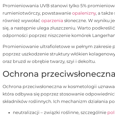
Promieniowania UVB stanowi tylko 5% promieniowan
rumieniotwórczy, powstawanie
opalenizny
, a takż
również wywołać
oparzenia
słoneczne. W wyniku j
się, a następnie ulega złuszczeniu. Warto podkreś
odporności poprzez niszczenie komórek Langerhan
Promieniowanie ultrafioletowe w pełnym zakresie pr
poprzez uszkodzenie struktury włókien kolagenowyc
oraz bruzd w obrębie twarzy, szyi i dekoltu.
Ochrona przeciwsłoneczn
Ochrona przeciwsłoneczna w kosmetologii uznawana
która odbywa się poprzez stosowanie odpowiednic
składników roślinnych. Ich mechanizm działania po
neutralizacji – związki roślinne, szczególnie
pol