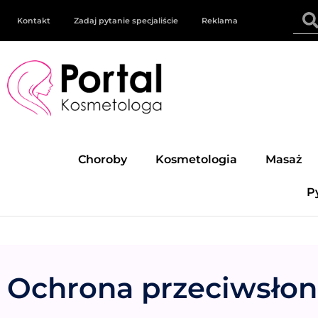
Kontakt
Zadaj pytanie specjaliście
Reklama
Choroby
Kosmetologia
Masaż
P
Ochrona przeciwsło