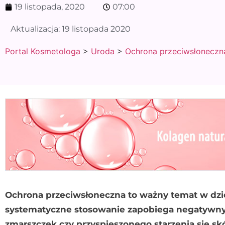
19 listopada, 2020
07:00
Aktualizacja:
19 listopada 2020
Portal Kosmetologa
>
Uroda
>
Ochrona przeciwsłoneczn
Ochrona przeciwsłoneczna to ważny temat w dzie
systematyczne stosowanie zapobiega negatywny
zmarszczek czy przyspieszonego starzenia się skó