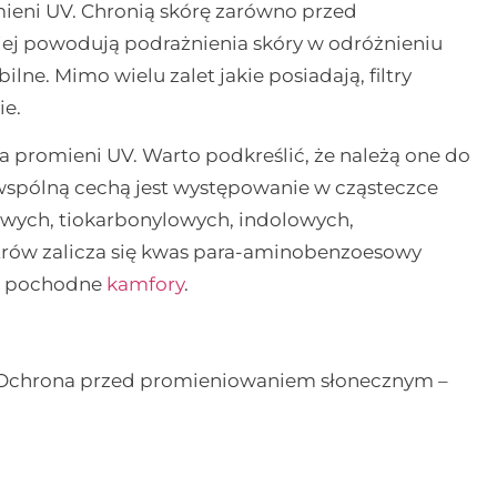
mieni UV. Chronią skórę zarówno przed
j powodują podrażnienia skóry w odróżnieniu
lne. Mimo wielu zalet jakie posiadają, filtry
ie.
 promieni UV. Warto podkreślić, że należą one do
wspólną cechą jest występowanie w cząsteczce
owych,
tiokarbonylowych, indolowych,
trów zalicza się kwas para-aminobenzoesowy
że pochodne
kamfory
.
, Ochrona przed promieniowaniem słonecznym –