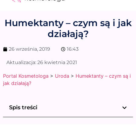
Medycyna estetyczna
Naturalne kosmetyki
Opinie i recenzje
Pytania do specjalisty
Humektanty – czym są i jak
działają?
26 września, 2019
16:43
Aktualizacja:
26 kwietnia 2021
Portal Kosmetologa
>
Uroda
>
Humektanty – czym są i
jak działają?
Spis treści