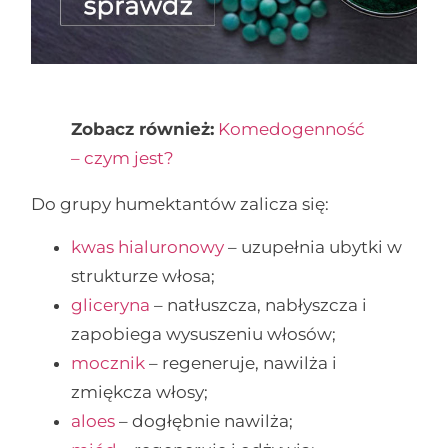
Zobacz również:
Komedogenność
– czym jest?
Do grupy humektantów zalicza się:
kwas hialuronowy
– uzupełnia ubytki w
strukturze włosa;
gliceryna
– natłuszcza, nabłyszcza i
zapobiega wysuszeniu włosów;
mocznik
– regeneruje, nawilża i
zmiękcza włosy;
aloes
– dogłębnie nawilża;