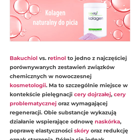
Bakuchiol
vs. r
etinol
to jedno z najczęściej
porównywanych zestawień związków
chemicznych w nowoczesnej
kosmetologii
. Ma to szczególnie miejsce w
kontekście pielęgnacji
cery dojrzałej
,
cery
problematycznej
oraz wymagającej
regeneracji. Obie substancje wykazują
działanie wspierające odnowę
naskórka
,
poprawę elastyczności
skóry
oraz redukcję
oznak starzenia. Różnią się jednak