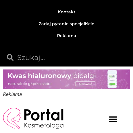
Kontakt
Zadaj pytanie specjaliście
Reklama
Reklama
Medycyna estetyczna
Naturalne kosmetyki
Opinie i recenzje
Pytania do specjalisty