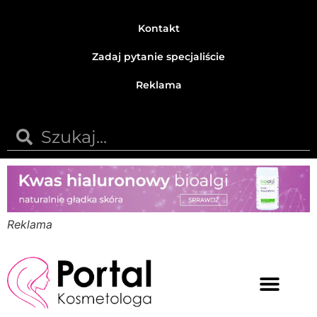
Kontakt
Zadaj pytanie specjaliście
Reklama
Reklama
Medycyna estetyczna
Naturalne kosmetyki
Opinie i recenzje
Pytania do specjalisty