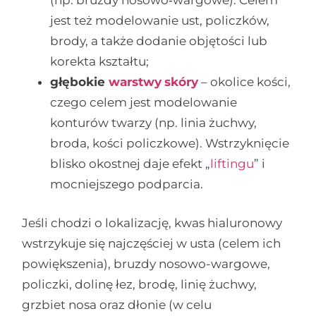
(np. bruzdy nosowo‑wargowe). Celem
jest też modelowanie ust, policzków,
brody, a także dodanie objętości lub
korekta kształtu;
głębokie
warstwy
skóry
– okolice kości,
czego celem jest modelowanie
konturów twarzy (np. linia żuchwy,
broda, kości policzkowe). Wstrzyknięcie
blisko okostnej daje efekt „
liftingu
” i
mocniejszego podparcia.
Jeśli chodzi o lokalizację, kwas hialuronowy
wstrzykuje się najczęściej w usta (celem ich
powiększenia), bruzdy nosowo-wargowe,
policzki, dolinę łez, brodę, linię żuchwy,
grzbiet nosa oraz dłonie (w celu