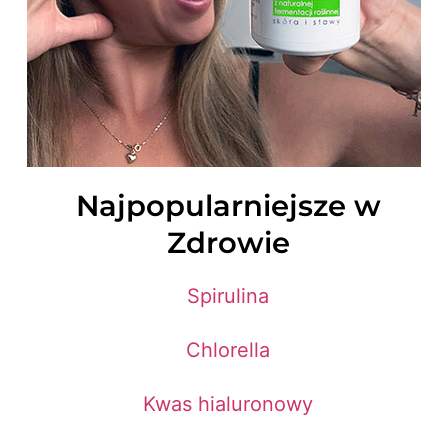
Najpopularniejsze w
Zdrowie
Spirulina
Chlorella
Kwas hialuronowy