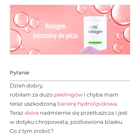
Pytanie
Dzień dobry,
robiłam za dużo
peelingów
i chyba mam
teraz uszkodzoną
barierę hydrolipidowa
.
Teraz
skóra
nadmiernie się przetłuszcza i jest
w dotyku chropowata, pozbawiona blasku.
Co z tym zrobić?