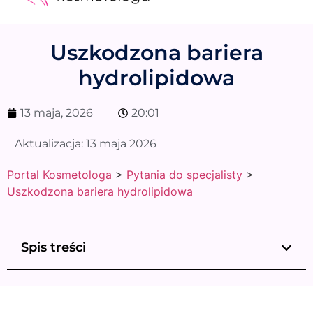
Medycyna estetyczna
Naturalne kosmetyki
Opinie i recenzje
Pytania do specjalisty
Uszkodzona bariera
hydrolipidowa
13 maja, 2026
20:01
Aktualizacja:
13 maja 2026
Portal Kosmetologa
>
Pytania do specjalisty
>
Uszkodzona bariera hydrolipidowa
Spis treści