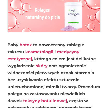
Baby
botox
to nowoczesny zabieg z
zakresu
kosmetologii
i
medycyny
estetycznej
, którego celem jest delikatne
wygładzenie
skóry
oraz ograniczenie
widoczności pierwszych oznak starzenia
bez uzyskiwania efektu sztucznie
unieruchomionej mimiki twarzy. Procedura
polega na zastosowaniu niewielkich
dawek
toksyny botulinowej
, często w
połączeniu z zabiegami poprawiającymi