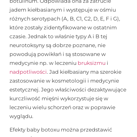
botulinum. Odpowiada ona za zatrucie
jadem kiełbasianym i występuje w ośmiu
różnych serotypach (A, B, C1, C2, D, E, F i G),
które zostały zidentyfikowane w ostatnim
czasie. Jednak to właśnie typy A i B tej
neurotoksyny są dobrze poznane, nie
powodują powikłań i są stosowane w
medycynie np. w leczeniu
bruksizmu
i
nadpotliwości
. Jad kiełbasiany ma szerokie
zastosowanie w kosmetologii i medycynie
estetycznej. Jego właściwości dezaktywujące
kurczliwość mięśni wykorzystuje się w
leczeniu wielu schorzeń oraz w poprawie
wyglądu.
Efekty baby botoxu można przedstawić