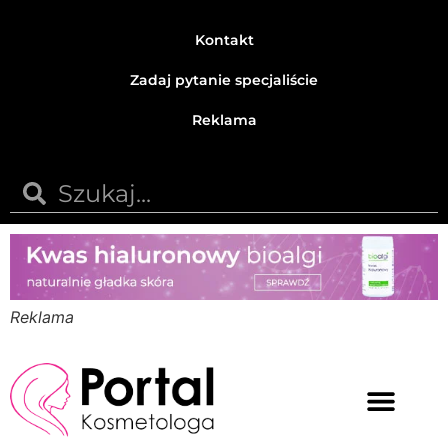
Kontakt
Zadaj pytanie specjaliście
Reklama
Reklama
Medycyna estetyczna
Naturalne kosmetyki
Opinie i recenzje
Pytania do specjalisty