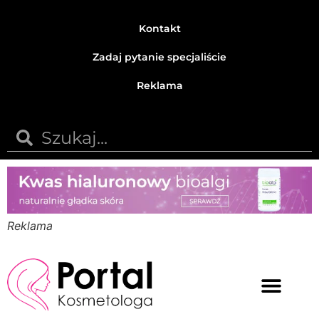
Kontakt
Zadaj pytanie specjaliście
Reklama
Reklama
Medycyna estetyczna
Naturalne kosmetyki
Opinie i recenzje
Pytania do specjalisty