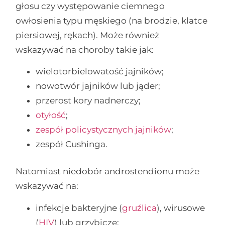
głosu czy występowanie ciemnego
owłosienia typu męskiego (na brodzie, klatce
piersiowej, rękach). Może również
wskazywać na choroby takie jak:
wielotorbielowatość jajników;
nowotwór jajników lub jąder;
przerost kory nadnerczy;
otyłość
;
zespół policystycznych jajników
;
zespół Cushinga.
Natomiast niedobór androstendionu może
wskazywać na:
infekcje bakteryjne (
gruźlica
), wirusowe
(
HIV
) lub grzybicze;