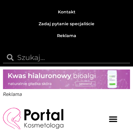
Kontakt
Zadaj pytanie specjaliście
Reklama
Reklama
Medycyna estetyczna
Naturalne kosmetyki
Opinie i recenzje
Pytania do specjalisty