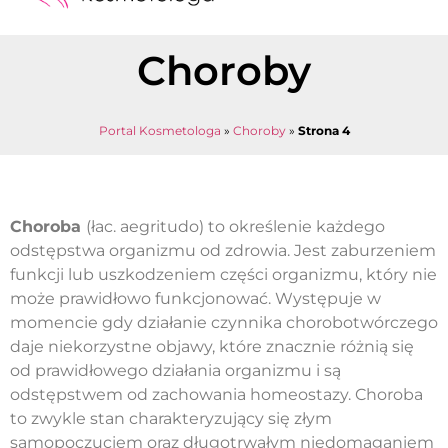
Medycyna estetyczna
Naturalne kosmetyki
Opinie i recenzje
Pytania do specjalisty
Choroby
Portal Kosmetologa
»
Choroby
»
Strona 4
Choroba
(łac. aegritudo) to określenie każdego
odstępstwa organizmu od zdrowia. Jest zaburzeniem
funkcji lub uszkodzeniem części organizmu, który nie
może prawidłowo funkcjonować. Występuje w
momencie gdy działanie czynnika chorobotwórczego
daje niekorzystne objawy, które znacznie różnią się
od prawidłowego działania organizmu i są
odstępstwem od zachowania homeostazy. Choroba
to zwykle stan charakteryzujący się złym
samopoczuciem oraz długotrwałym niedomaganiem