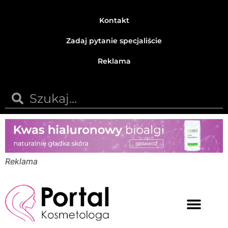
Kontakt
Zadaj pytanie specjaliście
Reklama
Reklama
Medycyna estetyczna
Naturalne kosmetyki
Opinie i recenzje
Pytania do specjalisty