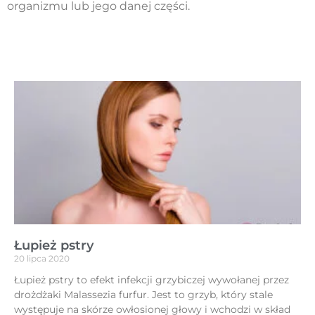
organizmu lub jego danej części.
Łupież pstry
20 lipca 2020
Łupież pstry to efekt infekcji grzybiczej wywołanej przez
drożdżaki Malassezia furfur. Jest to grzyb, który stale
występuje na skórze owłosionej głowy i wchodzi w skład