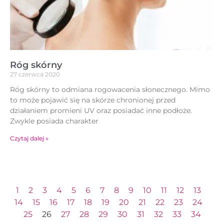
Róg skórny
27 czerwca 2020
Róg skórny to odmiana rogowacenia słonecznego. Mimo
to może pojawić się na skórze chronionej przed
działaniem promieni UV oraz posiadać inne podłoże.
Zwykle posiada charakter
Czytaj dalej »
1
2
3
4
5
6
7
8
9
10
11
12
13
14
15
16
17
18
19
20
21
22
23
24
25
26
27
28
29
30
31
32
33
34