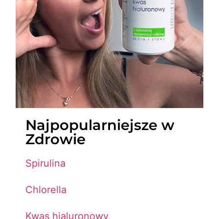
Najpopularniejsze w
Zdrowie
Spirulina
Chlorella
Kwas hialuronowy