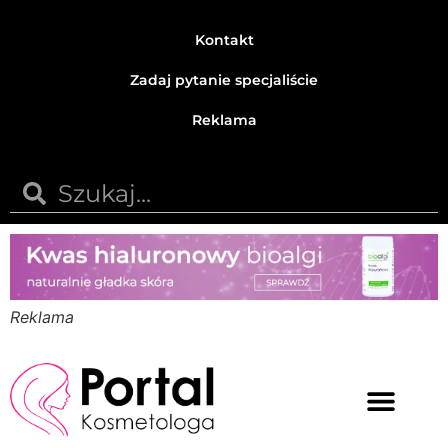
Kontakt
Zadaj pytanie specjaliście
Reklama
Reklama
Medycyna estetyczna
Naturalne kosmetyki
Opinie i recenzje
Pytania do specjalisty