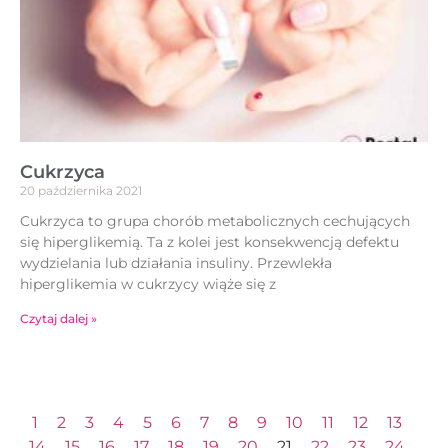
Cukrzyca
20 października 2021
Cukrzyca to grupa chorób metabolicznych cechujących
się hiperglikemią. Ta z kolei jest konsekwencją defektu
wydzielania lub działania insuliny. Przewlekła
hiperglikemia w cukrzycy wiąże się z
Czytaj dalej »
1
2
3
4
5
6
7
8
9
10
11
12
13
14
15
16
17
18
19
20
21
22
23
24