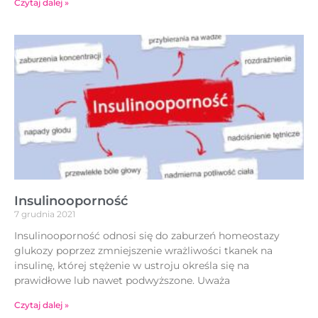
Czytaj dalej »
Insulinooporność
7 grudnia 2021
Insulinooporność odnosi się do zaburzeń homeostazy
glukozy poprzez zmniejszenie wrażliwości tkanek na
insulinę, której stężenie w ustroju określa się na
prawidłowe lub nawet podwyższone. Uważa
Czytaj dalej »