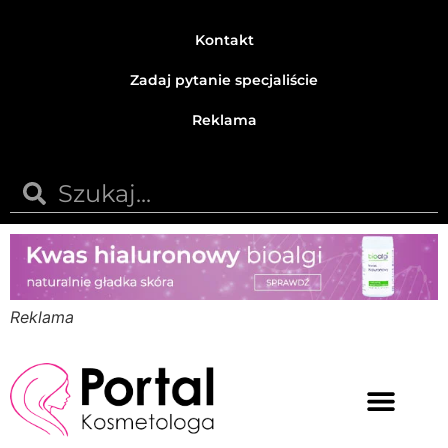
Kontakt
Zadaj pytanie specjaliście
Reklama
Reklama
Medycyna estetyczna
Naturalne kosmetyki
Opinie i recenzje
Pytania do specjalisty