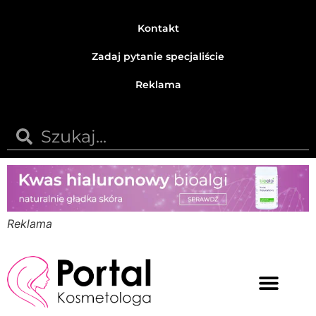
Kontakt
Zadaj pytanie specjaliście
Reklama
Reklama
Medycyna estetyczna
Naturalne kosmetyki
Opinie i recenzje
Pytania do specjalisty