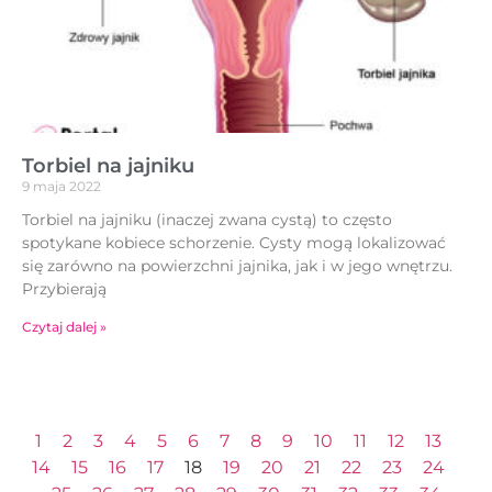
Torbiel na jajniku
9 maja 2022
Torbiel na jajniku (inaczej zwana cystą) to często
spotykane kobiece schorzenie. Cysty mogą lokalizować
się zarówno na powierzchni jajnika, jak i w jego wnętrzu.
Przybierają
Czytaj dalej »
1
2
3
4
5
6
7
8
9
10
11
12
13
14
15
16
17
18
19
20
21
22
23
24