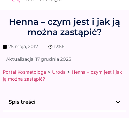
Medycyna estetyczna
Naturalne kosmetyki
Opinie i recenzje
Pytania do specjalisty
Henna – czym jest i jak ją
można zastąpić?
25 maja, 2017
12:56
Aktualizacja:
17 grudnia 2025
Portal Kosmetologa
>
Uroda
>
Henna – czym jest i jak
ją można zastąpić?
Spis treści