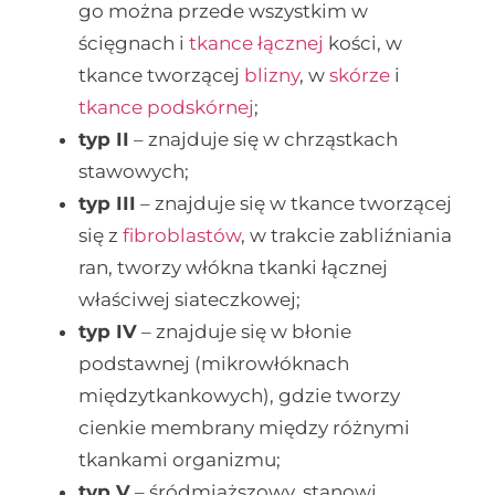
go można przede wszystkim w
ścięgnach i
tkance łącznej
kości, w
tkance tworzącej
blizny
, w
skórze
i
tkance podskórnej
;
typ II
– znajduje się w chrząstkach
stawowych;
typ III
– znajduje się w tkance tworzącej
się z
fibroblastów
, w trakcie zabliźniania
ran, tworzy włókna tkanki łącznej
właściwej siateczkowej;
typ IV
– znajduje się w błonie
podstawnej (mikrowłóknach
międzytkankowych), gdzie tworzy
cienkie membrany między różnymi
tkankami organizmu;
typ V
– śródmiąższowy, stanowi