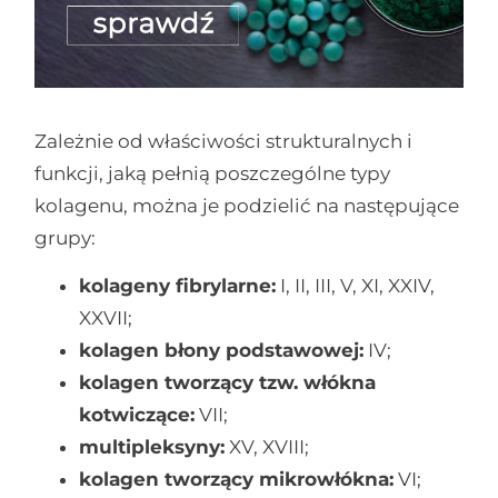
Zależnie od właściwości strukturalnych i
funkcji, jaką pełnią poszczególne typy
kolagenu, można je podzielić na następujące
grupy:
kolageny fibrylarne:
I, II, III, V, XI, XXIV,
XXVII;
kolagen błony podstawowej:
IV;
kolagen tworzący tzw. włókna
kotwiczące:
VII;
multipleksyny:
XV, XVIII;
kolagen tworzący mikrowłókna:
VI;