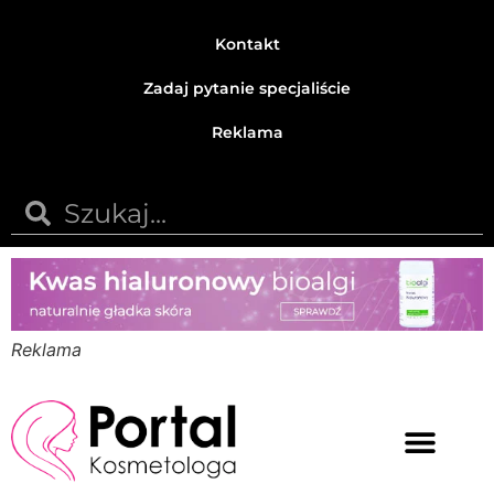
Kontakt
Zadaj pytanie specjaliście
Reklama
Reklama
Medycyna estetyczna
Naturalne kosmetyki
Opinie i recenzje
Pytania do specjalisty