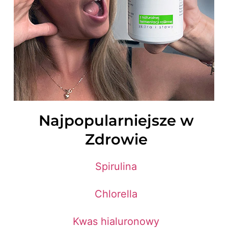
Najpopularniejsze w
Zdrowie
Spirulina
Chlorella
Kwas hialuronowy