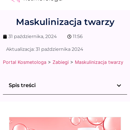
Medycyna estetyczna
Naturalne kosmetyki
Opinie i recenzje
Pytania do specjalisty
Maskulinizacja twarzy
31 października, 2024
11:56
Aktualizacja:
31 października 2024
Portal Kosmetologa
>
Zabiegi
>
Maskulinizacja twarzy
Spis treści