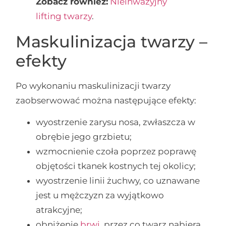
Zobacz również:
Nieinwazyjny
lifting twarzy
.
Maskulinizacja twarzy –
efekty
Po wykonaniu maskulinizacji twarzy
zaobserwować można następujące efekty:
wyostrzenie zarysu nosa, zwłaszcza w
obrębie jego grzbietu;
wzmocnienie czoła poprzez poprawę
objętości tkanek kostnych tej okolicy;
wyostrzenie linii żuchwy, co uznawane
jest u mężczyzn za wyjątkowo
atrakcyjne;
obniżenie
brwi
, przez co twarz nabiera