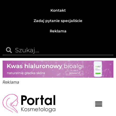
Kontakt
Zadaj pytanie specjaliście
Reklama
Reklama
Medycyna estetyczna
Naturalne kosmetyki
Opinie i recenzje
Pytania do specjalisty