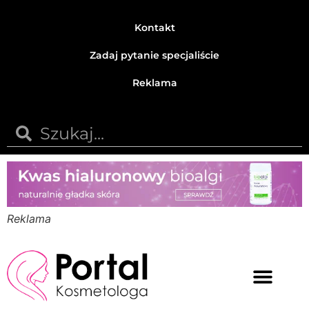
Kontakt
Zadaj pytanie specjaliście
Reklama
Reklama
Medycyna estetyczna
Naturalne kosmetyki
Opinie i recenzje
Pytania do specjalisty