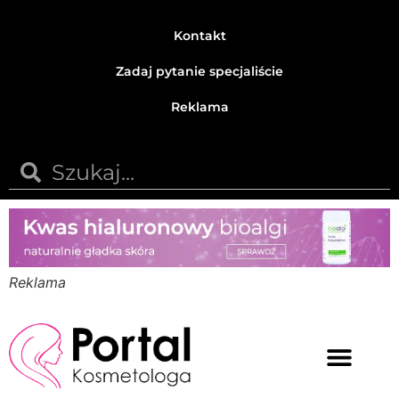
Kontakt
Zadaj pytanie specjaliście
Reklama
Reklama
Medycyna estetyczna
Naturalne kosmetyki
Opinie i recenzje
Pytania do specjalisty