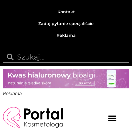
Kontakt
Zadaj pytanie specjaliście
Reklama
Reklama
Medycyna estetyczna
Naturalne kosmetyki
Opinie i recenzje
Pytania do specjalisty