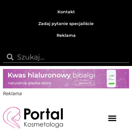
Kontakt
Zadaj pytanie specjaliście
Reklama
Reklama
Medycyna estetyczna
Naturalne kosmetyki
Opinie i recenzje
Pytania do specjalisty