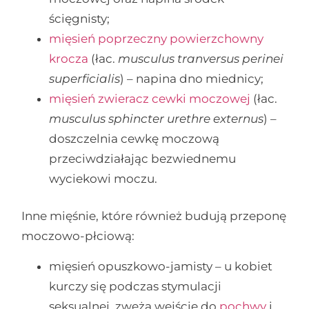
ścięgnisty;
mięsień poprzeczny powierzchowny
krocza
(łac.
musculus tranversus perinei
superficialis
) – napina dno miednicy;
mięsień zwieracz cewki moczowej
(łac.
musculus sphincter urethre externus
) –
doszczelnia cewkę moczową
przeciwdziałając bezwiednemu
wyciekowi moczu.
Inne mięśnie, które również budują przeponę
moczowo-płciową:
mięsień opuszkowo-jamisty – u kobiet
kurczy się podczas stymulacji
seksualnej, zwęża wejście do
pochwy
i