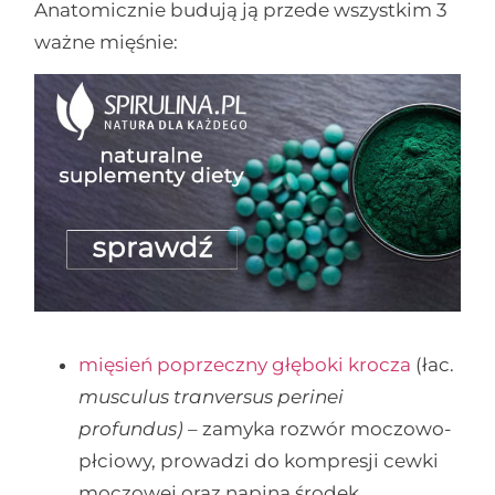
Anatomicznie budują ją przede wszystkim 3
ważne mięśnie:
mięsień poprzeczny głęboki krocza
(łac.
musculus tranversus perinei
profundus)
– zamyka rozwór moczowo-
płciowy, prowadzi do kompresji cewki
moczowej oraz napina środek