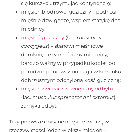
się kurczyć utrzymując kontynencję;
mięsień biodrowo-guziczny – podnosi
mięśnie dźwigacze, wspiera statykę dna
miednicy;
mięsień guziczny
(łac.
musculus
coccygeus
) – stanowi mięśniowe
domknięcie tylnej ściany miednicy,
bardzo ważny w przypadku kobiet po
porodzie, ponieważ pociąga w kierunku
dobrzusznym odchyloną kość guziczną;
mięsień zwieracz zewnętrzny odbytu
(łac.
musculus sphincter ani externus
) –
zamyka odbyt.
Trzy pierwsze opisane mięśnie tworzą w
rzeczywistości jeden większy mięsień –