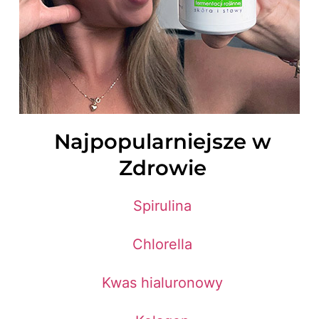
Najpopularniejsze w
Zdrowie
Spirulina
Chlorella
Kwas hialuronowy