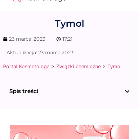
Medycyna estetyczna
Naturalne kosmetyki
Opinie i recenzje
Pytania do specjalisty
Tymol
23 marca, 2023
17:21
Aktualizacja:
23 marca 2023
Portal Kosmetologa
>
Związki chemiczne
>
Tymol
Spis treści