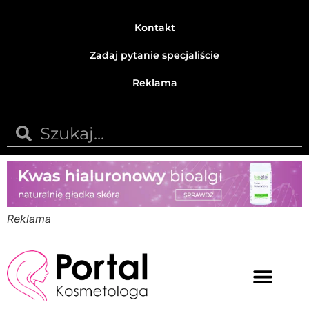
Kontakt
Zadaj pytanie specjaliście
Reklama
Reklama
Medycyna estetyczna
Naturalne kosmetyki
Opinie i recenzje
Pytania do specjalisty