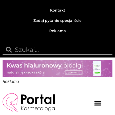
Kontakt
Zadaj pytanie specjaliście
Reklama
Reklama
Medycyna estetyczna
Naturalne kosmetyki
Opinie i recenzje
Pytania do specjalisty