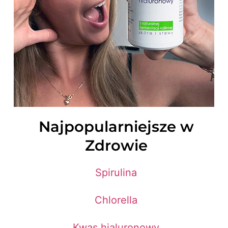
Najpopularniejsze w
Zdrowie
Spirulina
Chlorella
Kwas hialuronowy