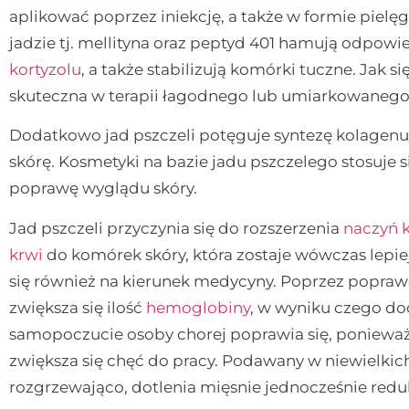
aplikować poprzez iniekcję, a także w formie pielę
jadzie tj. mellityna oraz peptyd 401 hamują odpow
kortyzolu
, a także stabilizują komórki tuczne. Jak s
skuteczna w terapii łagodnego lub umiarkowaneg
Dodatkowo jad pszczeli potęguje syntezę kolagenu i
skórę. Kosmetyki na bazie jadu pszczelego stosuje 
poprawę wyglądu skóry.
Jad pszczeli przyczynia się do rozszerzenia
naczyń 
krwi
do komórek skóry, która zostaje wówczas lepiej
się również na kierunek medycyny. Poprzez popraw
zwiększa się ilość
hemoglobiny
, w wyniku czego do
samopoczucie osoby chorej poprawia się, ponieważ z
zwiększa się chęć do pracy. Podawany w niewielkic
rozgrzewająco, dotlenia mięsnie jednocześnie red