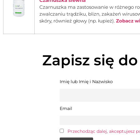
Czarnuszka siewna
Czarnuszka ma zastosowanie w różnego ro
zwalczaniu trądziku, blizn, zakażeń wirusowy
skóry, również głowy (np. łupież).
Zobacz wię
Zapisz się do
Imię lub Imię i Nazwisko
Email
Przechodząc dalej, akceptujesz p