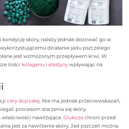
i kondycję skóry, należy jednak dozować go w
ykorzystującemu działanie jadu pszczelego
ywołane jest wzmożonym przepływem krwi. W
ze ilości
kolagenu
i
elastyny
wpływając na
i
cji
cery dojrzałej
. Nie ma jednak przeciwwskazań,
iegać procesom starzenia się skóry.
 właściwości nawilżające.
Glukoza
chroni przed
lna jest za nawilżenie skóry. Jad pszczeli można