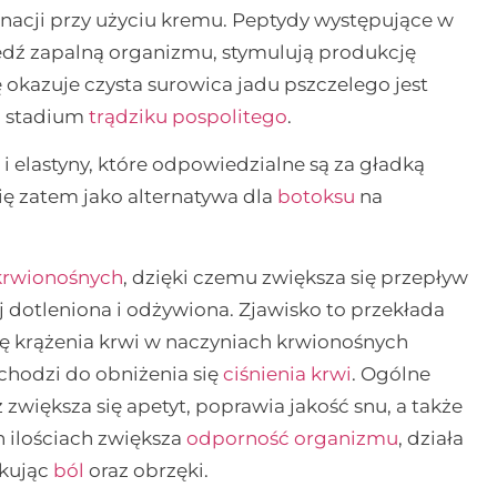
gnacji przy użyciu kremu. Peptydy występujące w
iedź zapalną organizmu, stymulują produkcję
ię okazuje czysta surowica jadu pszczelego jest
o stadium
trądziku pospolitego
.
 elastyny, które odpowiedzialne są za gładką
się zatem jako alternatywa dla
botoksu
na
krwionośnych
, dzięki czemu zwiększa się przepływ
 dotleniona i odżywiona. Zjawisko to przekłada
ę krążenia krwi w naczyniach krwionośnych
chodzi do obniżenia się
ciśnienia krwi
. Ogólne
większa się apetyt, poprawia jakość snu, a także
h ilościach zwiększa
odporność organizmu
, działa
ukując
ból
oraz obrzęki.