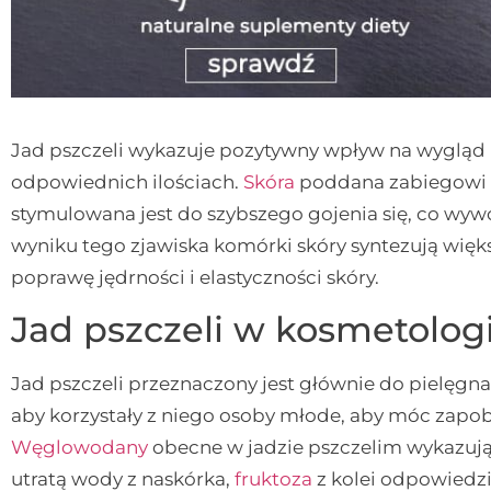
Jad pszczeli wykazuje pozytywny wpływ na wygląd 
odpowiednich ilościach.
Skóra
poddana zabiegowi w
stymulowana jest do szybszego gojenia się, co w
wyniku tego zjawiska komórki skóry syntezują więks
poprawę jędrności i elastyczności skóry.
Jad pszczeli w kosmetologi
Jad pszczeli przeznaczony jest głównie do pielęgna
aby korzystały z niego osoby młode, aby móc zapob
Węglowodany
obecne w jadzie pszczelim wykazują
utratą wody z naskórka,
fruktoza
z kolei odpowiedzia