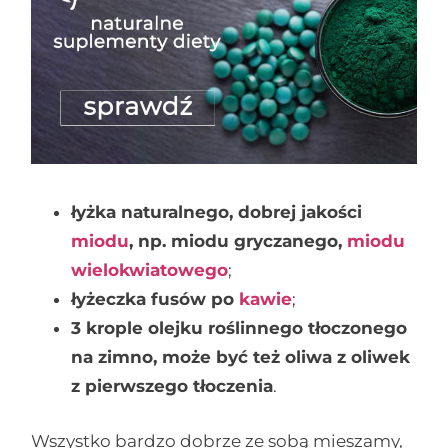
łyżka naturalnego, dobrej jakości
miodu
, np. miodu gryczanego,
miodu
wielokwiatowego
;
łyżeczka fusów po
kawie
;
3 krople olejku roślinnego tłoczonego
na zimno, może być też oliwa z oliwek
z pierwszego tłoczenia
.
Wszystko bardzo dobrze ze sobą mieszamy,