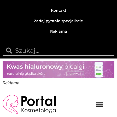
Kontakt
Zadaj pytanie specjaliście
Reklama
Reklama
Medycyna estetyczna
Naturalne kosmetyki
Opinie i recenzje
Pytania do specjalisty