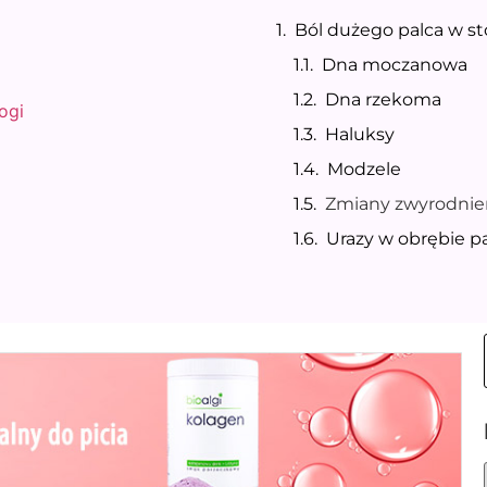
Ból dużego palca w st
Dna moczanowa
Dna rzekoma
ogi
Haluksy
Modzele
Zmiany zwyrodni
Urazy w obrębie p