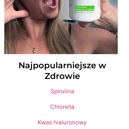
Najpopularniejsze w
Zdrowie
Spirulina
Chlorella
Kwas hialuronowy