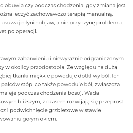
go obuwia czy podczas chodzenia, gdy zmiana jest
ożna leczyć zachowawczo terapią manualną.
, usuwa jedynie objaw, a nie przyczynę problemu.
et po operacji.
łtawym zabarwieniu i niewyraźnie odgraniczonym
opy w okolicy przodostopia. Ze względu na dużą
ębiej tkanki miękkie powoduje dotkliwy ból. Ich
palców stóp, co także powoduje ból, zwłaszcza
 maleje podczas chodzenia boso). Wada
kowym bliższym, z czasem rozwijają się przeprost
cz i podwichnięcie grzbietowe w stawie
rwowaniu gołym okiem.