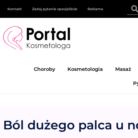
Kontakt
Zadaj pytanie specjaliście
Reklama
Choroby
Kosmetologia
Masaż
P
Ból dużego palca u n