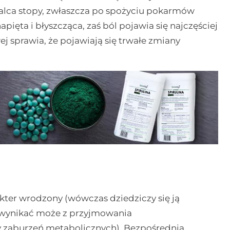
 palca stopy, zwłaszcza po spożyciu pokarmów
ięta i błyszcząca, zaś ból pojawia się najczęściej
 sprawia, że pojawiają się trwałe zmiany
ter wrodzony (wówczas dziedziczy się ją
wynikać może z przyjmowania
y zaburzeń metabolicznych). Bezpośrednią