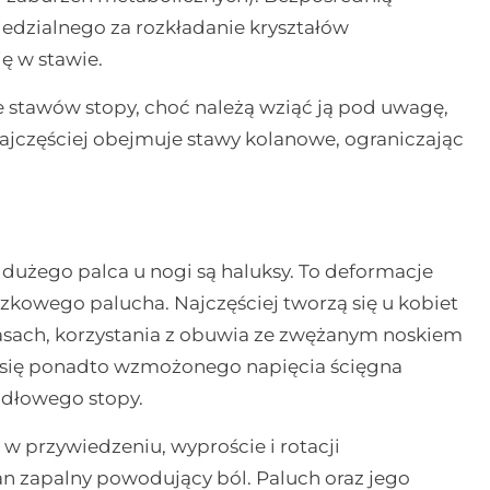
edzialnego za rozkładanie kryształów
ę w stawie.
e stawów stopy, choć należą wziąć ją pod uwagę,
ajczęściej obejmuje stawy kolanowe, ograniczając
dużego palca u nogi są haluksy. To deformacje
kowego palucha. Najczęściej tworzą się u kobiet
asach, korzystania z obuwia ze zwężanym noskiem
ć się ponadto wzmożonego napięcia ścięgna
zadłowego stopy.
w przywiedzeniu, wyproście i rotacji
an zapalny powodujący ból. Paluch oraz jego