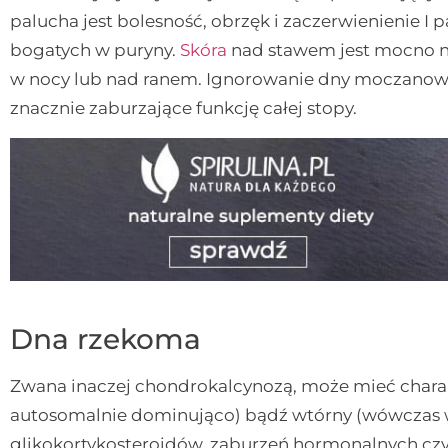
palucha jest bolesność, obrzęk i zaczerwienienie I
bogatych w puryny.
Skóra
nad stawem jest mocno nap
w nocy lub nad ranem. Ignorowanie dny moczanowej
znacznie zaburzające funkcję całej stopy.
Dna rzekoma
Zwana inaczej chondrokalcynozą, może mieć charak
autosomalnie dominująco) bądź wtórny (wówczas 
glikokortykosteroidów, zaburzeń hormonalnych cz