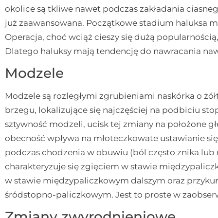
okolice są tkliwe nawet podczas zakładania ciasne
już zaawansowana. Początkowe stadium haluksa m
Operacja, choć wciąż cieszy się dużą popularnością
Dlatego haluksy mają tendencję do nawracania naw
Modzele
Modzele są rozległymi zgrubieniami naskórka o żó
brzegu, lokalizujące się najczęściej na podbiciu st
sztywność modzeli, ucisk tej zmiany na położone gł
obecność wpływa na młoteczkowate ustawianie się 
podczas chodzenia w obuwiu (ból często znika lub
charakteryzuje się zgięciem w stawie międzypalicz
w stawie międzypaliczkowym dalszym oraz przykur
śródstopno-paliczkowym. Jest to proste w zaobse
Zmiany zwyrodnieniowe