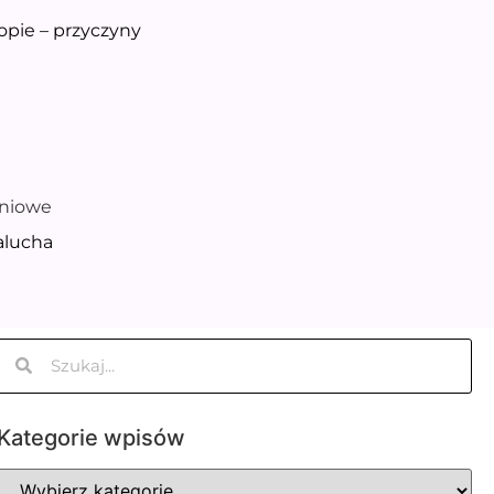
opie – przyczyny
eniowe
alucha
Kategorie wpisów