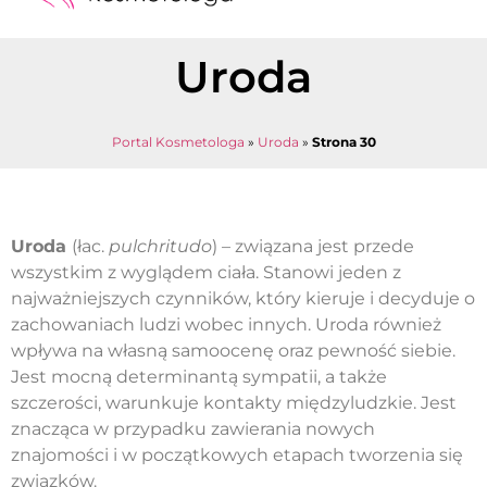
Medycyna estetyczna
Naturalne kosmetyki
Opinie i recenzje
Pytania do specjalisty
Uroda
Portal Kosmetologa
»
Uroda
»
Strona 30
Uroda
(łac.
pulchritudo
) – związana jest przede
wszystkim z wyglądem ciała. Stanowi jeden z
najważniejszych czynników, który kieruje i decyduje o
zachowaniach ludzi wobec innych. Uroda również
wpływa na własną samoocenę oraz pewność siebie.
Jest mocną determinantą sympatii, a także
szczerości, warunkuje kontakty międzyludzkie. Jest
znacząca w przypadku zawierania nowych
znajomości i w początkowych etapach tworzenia się
związków.