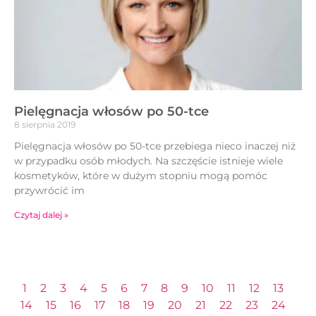
Pielęgnacja włosów po 50-tce
8 sierpnia 2019
Pielęgnacja włosów po 50-tce przebiega nieco inaczej niż
w przypadku osób młodych. Na szczęście istnieje wiele
kosmetyków, które w dużym stopniu mogą pomóc
przywrócić im
Czytaj dalej »
1
2
3
4
5
6
7
8
9
10
11
12
13
14
15
16
17
18
19
20
21
22
23
24